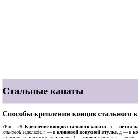
Стальные канаты
Способы крепления концов стального к
?Рис.
128.
Крепление концов стального каната
: а —
петля н
клиновой
заделкой, г — в
клиновой конусной втулке
, д — в
ко
с помощью прижимных планок ;
1 —
конец каната
, 2 — коуш,