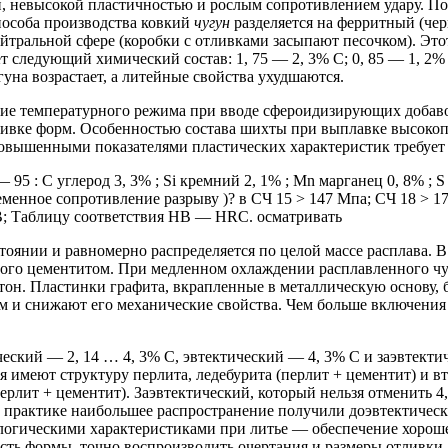
 невысокой пластичностью и рослым сопротивлением удару.
По 
пособа производства ковкий
чугун
разделяется на ферритный (че
йтральной сфере (коробки с отливками засыпают песочком).
Этот
т следующий химический состав: 1, 75 — 2, 3% С;
0, 85 — 1, 2% 
уна возрастает, а литейные свойства ухудшаются.
е температурного режима при вводе сфероидизирующих добавок 
ливке форм.
Особенностью состава шихты при выплавке высокопро
овышенными показателями пластических характеристик требуе
 95 : C углерод 3, 3% ;
Si кремний 2, 1% ;
Mn марганец 0, 8% ;
S 
менное сопротивление разрыву )? в СЧ 15 > 147 Мпа;
СЧ 18 > 1
;
Таблицу соответствия HB — HRC. осматривать
тоянии и равномерно распределяется по целой массе расплава.
В 
мого цементитом.
При медленном охлаждении расплавленного чугу
тон.
Пластинки графита, вкрапленные в металлическую основу, 
 и снижают его механические свойства.
Чем больше включения 
ческий — 2, 14 …
4, 3% С, эвтектический — 4, 3% С и заэвтекти
я имеют структуру перлита, ледебурита (перлит + цементит) и в
перлит + цементит).
Заэвтектический, который нельзя отменить 4
 практике наибольшее распространение получили доэвтектичес
нологическими характеристиками при литье — обеспечение хорош
сть формы, точно воспроизводить очертания и размеры отливки.