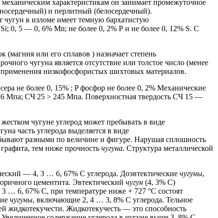
механическим характеристикам он занимает промежуточное
рносердечный) и перлитный (белосердечный).
 чугун в изломе имеет темную бархатистую
Si;
0, 5 — 0, 6% Мn;
не более 0, 2% Р и не более 0, 12% S.
С
(магния или его сплавов ) назначает степень
чного чугуна является отсутствие или толстое число (менее
т применения низкофосфористых шихтовых материалов.
сера не более 0, 15% ;
P фосфор не более 0, 2% Механические
76 Мпа;
СЧ 25 > 245 Мпа.
Поверхностная твердость СЧ 15 —
жестком чугуне углерод может пребывать в виде
на часть углерода выделяется в виде
бывают разными по величине и фигуре.
Нарушая сплошность
графита, тем ниже прочность
чугуна
.
Структура металлической
ческий — 4, 3 …
6, 67% С углерода.
Доэвтектические
чугуны
,
торичного цементита.
Эвтектический
чугун
(4, 3% С)
, 3 …
6, 67% С, при температуре ниже + 727 °С состоят
кие
чугуны
, включающие 2, 4 …
3, 8% С углерода.
Тельное
ей жидкотекучести.
Жидкотекучесть — это способность
Увеличенное содержание углерода в чугуне выше 3, 8% С