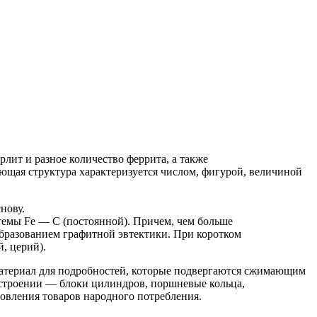
лит и разное количество феррита, а также
ющая структура характеризуется числом, фигурой, величиной
нову.
темы Fe — С (постоянной).
Причем, чем больше
образованием графитной эвтектики.
При коротком
, церий).
материал для подробностей, которые подвергаются сжимающим
строении — блоки цилиндров, поршневые кольца,
овления товаров народного потребления.