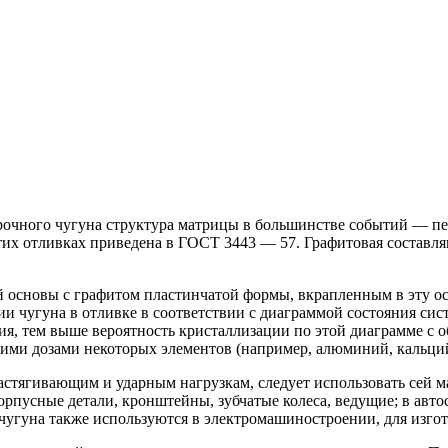
рочного чугуна структура матрицы в большинстве событий — пер
тих отливках приведена в ГОСТ 3443 — 57.
Графитовая составля
ой основы с графитом пластинчатой формы, вкрапленным в эту ос
ии чугуна в отливке в соответствии с диаграммой состояния сис
ния, тем выше вероятность кристаллизации по этой диаграмме с 
ми дозами некоторых элементов (например, алюминий, кальций
астягивающим и ударным нагрузкам, следует использовать сей 
корпусные детали, кронштейны, зубчатые колеса, ведущие;
в авто
чугуна также используются в электромашиностроении, для изгот