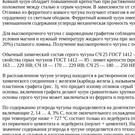
Ковкий
чугун
обладает повышенной крепостью при растяжении,
положение между сталью и серым
чугуном
.
В зависимости от с
Отливки из ферритного ковкого чугуна получают отжигом в не
сердцевину со светлым ободком.
Ферритный ковкий
чугун
имее
уменьшением содержания углерода механическая прочность чуг
Для высокопрочного чугуна с шаровидным графитом соблюдени
условия магния и нужный температуру жидкого чугуна при за
20%) стального ломика.
Получение высокопрочного чугуна с п
Обычный химический состав серого чугуна СЧ 25
ГОСТ
1412 —
свойства серых чугунов ГОСТ 1412 — 85 : лимит крепости (вре
163 …
229 НВ;
СЧ 18 — 170 …
229 НВ;
СЧ 25 — 180 …
250 НВ
В расплавленном чугуне углерод находится в растворенном сос
химического соединения с железом (карбида железа ), называе
пластинок графита (рис. 3), что придает излому отливок серый 
основы, включения графита делают
чугун
сравнительно хрупким
основы серого чугуна может заключаться из феррита и перлита.
По содержанию углерода чугуны подразделяются на доэвтекти
включающие 2, 14 …
4, 3% С, после окончательного охлаждени
при температуре ниже + 727 °С состоит только из ледебурита (
из первичного цементита и ледебурита (перлит + цементит).
На
значение содержания углерода в чугуне определяется его тех
металлов и сплавов в расплавленном состоянии заполнять поло