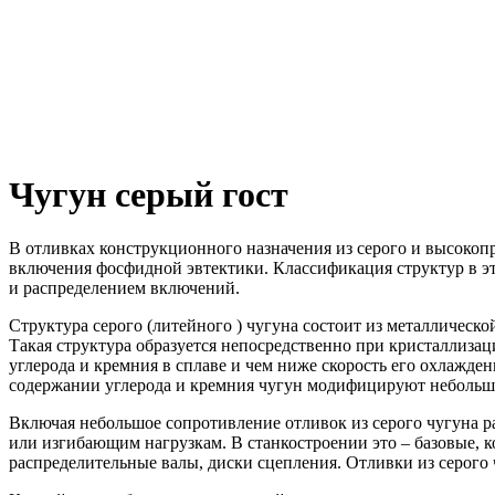
Чугун серый гост
В отливках конструкционного назначения из серого и высокоп
включения фосфидной эвтектики.
Классификация структур в э
и распределением включений.
Структура серого (литейного ) чугуна состоит из металлическ
Такая структура образуется непосредственно при кристаллизац
углерода и кремния в сплаве и чем ниже скорость его охлажде
содержании углерода и кремния чугун модифицируют небольши
Включая небольшое сопротивление отливок из серого чугуна р
или изгибающим нагрузкам.
В станкостроении это – базовые, 
распределительные валы, диски сцепления.
Отливки из серого 