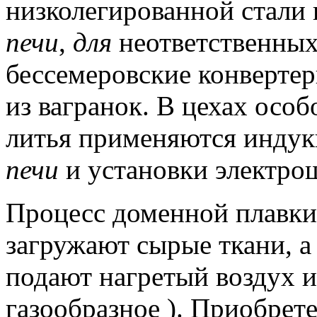
низколегированной стали 
печи
,
для
неответственных
бессемеровские конверте
из вагранок.
В цехах особо
литья применяются инду
печи
и установки электрош
Процесс доменной плавки
загружают сырые ткани, а
подают нагретый воздух и
газообразное ).
Приобрете