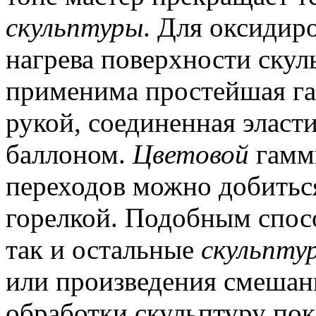
скульптуры
.
Для оксидиро
нагрева поверхности скул
применима простейшая газ
рукой, соединенная эласт
баллоном.
Цветовой
гамм
переходов можно добитьс
горелкой.
Подобным спосо
так и остальные
скульпту
или произведения смешан
обработки скульптуру по