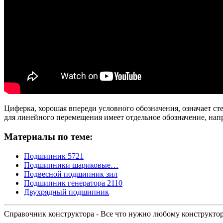
Циферка, хорошая впереди условного обозначения, означает с
для линейного перемещения имеет отдельное обозначение, нап
Материалы по теме:
Подшипник 5721
Подшипники шариковые…
Подвесной подшипник зил
Подшипник генератора 2110
Двухрядный подшипник
Справочник конструктора - Все что нужно любому конструкто