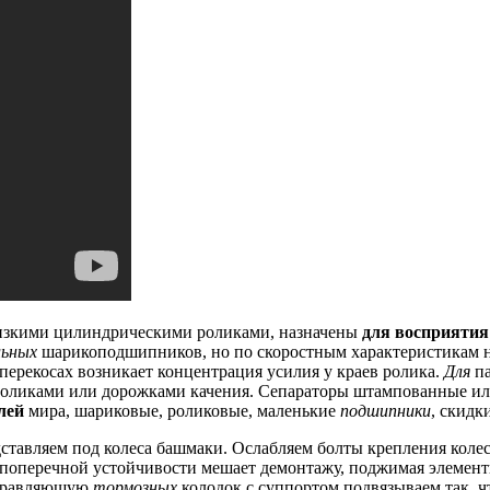
изкими цилиндрическими роликами, назначены
для восприяти
льных
шарикоподшипников, но по скоростным характеристикам н
перекосах возникает концентрация усилия у краев ролика.
Для
па
оликами или дорожками качения.
Сепараторы штампованные или
лей
мира, шариковые, роликовые, маленькие
подшипники
, скидк
ставляем под колеса башмаки.
Ослабляем болты крепления колес
поперечной устойчивости мешает демонтажу, поджимая элементы
равляющую
тормозных
колодок с суппортом подвязываем так, ч