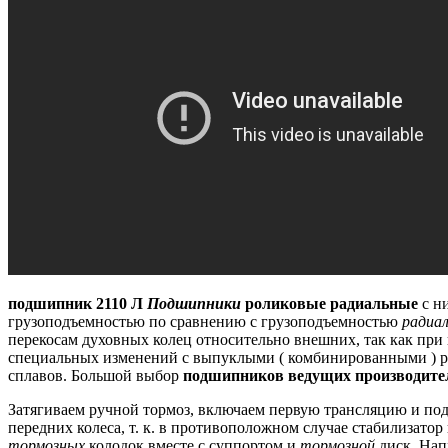
подшипник 2110 Л
Подшипники
роликовые радиальные
с н
грузоподъемностью по сравнению с грузоподъемностью
радиа
перекосам духовных колец относительно внешних, так как при 
специальных изменений с выпуклыми ( комбинированными ) р
сплавов.
Большой выбор
подшипников ведущих производите
Затягиваем ручной тормоз, включаем первую трансляцию и под
передних колеса, т. к.
в противоположном случае стабилизатор 
тормозных
колодок вместе с суппортом и
тормозной
диск.
Нап