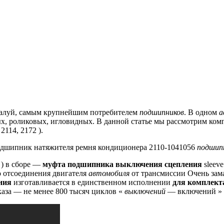
жалуй, самым крупнейшим потребителем
подшипников
.
В одном
а
, роликовых, игловидных.
В данной статье мы рассмотрим ко
2114, 2172 ).
дшипник натяжителя ремня кондиционера 2110-1041056
подшип
) в сборе —
муфта подшипника выключения сцепления
sleeve
 отсоединения двигателя
автомобиля
от трансмиссии Очень зам
ния
изготавливается в единственном исполнении
для комплект
аза — не менее 800 тысяч циклов «
выключений
— включений »