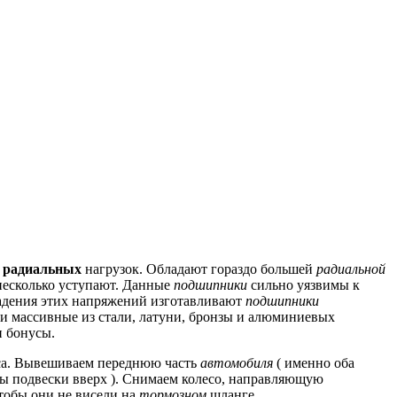
я радиальных
нагрузок.
Обладают гораздо большей
радиальной
есколько уступают.
Данные
подшипники
сильно уязвимы к
дения этих напряжений изготавливают
подшипники
 массивные из стали, латуни, бронзы и алюминиевых
и бонусы.
а.
Вывешиваем переднюю часть
автомобиля
( именно оба
 подвески вверх ).
Снимаем колесо, направляющую
тобы они не висели на
тормозном
шланге.