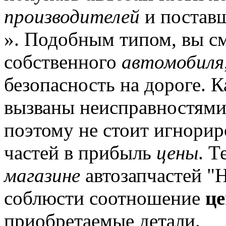
производителей
и поставщ
».
Подобным типом, вы см
собственного
автомобиля
безопасность на дороге.
Ка
вызваны неисправностями
поэтому не стоит игнори
частей в прибыль
цены
.
Те
магазине
автозапчастей "H
соблюсти соотношение
це
приобретаемые детали.