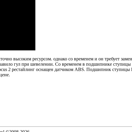
аточно высоким ресурсом.
однако со временем и он требует заме
павило гул при шевелении.
Со временем в подшипнике ступицы 
us 2 рестайлинг оснащен датчиком ABS.
Подшипник ступицы Fo
цене.
ру! ©2008-2026