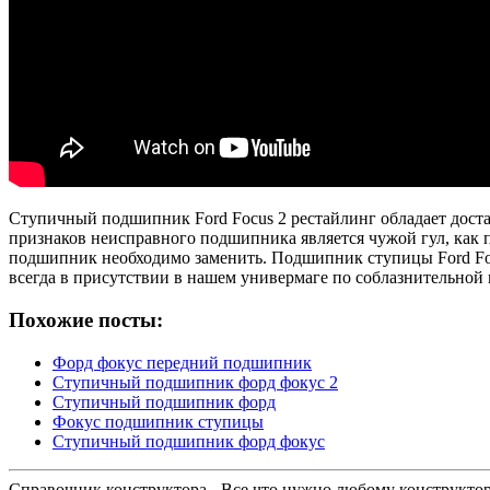
Ступичный подшипник Ford Focus 2 рестайлинг обладает дост
признаков неисправного подшипника является чужой гул, как 
подшипник необходимо заменить.
Подшипник ступицы Ford Foc
всегда в присутствии в нашем универмаге по соблазнительной 
Похожие посты:
Форд фокус передний подшипник
Ступичный подшипник форд фокус 2
Ступичный подшипник форд
Фокус подшипник ступицы
Ступичный подшипник форд фокус
Справочник конструктора - Все что нужно любому конструкто