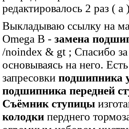
редактировалось 2 раз ( а 
Выкладываю ссылку на ман
Omega B -
замена подши
/noindex & gt ;
Спасибо за
основываясь на него.
Есть
запресовки
подшипника у
подшипника передней с
Съёмник ступицы
изгота
колодки
перднего тормоза