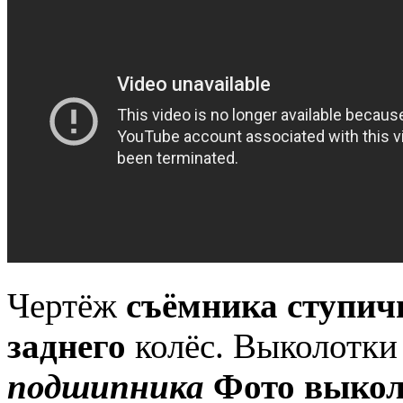
Чертёж
съёмника ступич
заднего
колёс.
Выколотк
подшипника
Фото выко