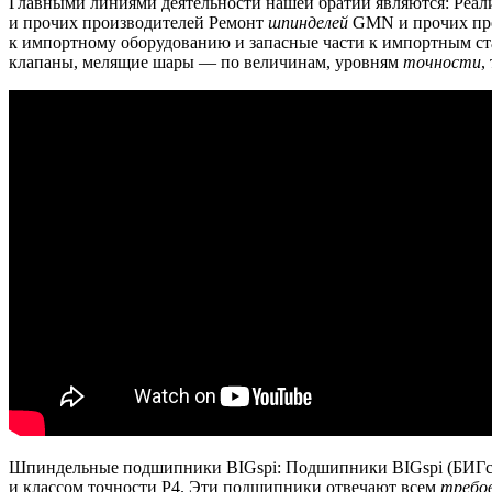
Главными линиями деятельности нашей братии являются: Ре
и прочих производителей Ремонт
шпинделей
GMN и прочих про
к импортному оборудованию и запасные части к импортным ст
клапаны, мелящие шары — по величинам, уровням
точности
,
Шпиндельные подшипники BIGspi: Подшипники BIGspi (БИГспи
и классом точности P4.
Эти подшипники отвечают всем
требо