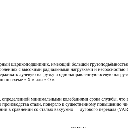
рный шарикоподшипник, имеющий большой грузоподъёмностью
особлениях с высокими радиальными нагрузками и несоосностью
рживать лучевую нагрузку и однонаправленную осевую нагрузку
о по схеме « Х » или « О ».
, определенной минимальными колебаниями срока службы, что 
 производства стали, повергло к существенному повышению ч
ий в сравнении со сталью вакуумно — дугового перевала (VAR)