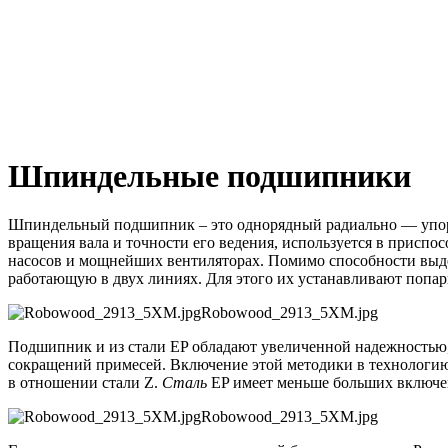
Шпиндельные подшипники
Шпиндельный подшипник – это однорядный радиально — упо
вращения вала и точности его ведения, используется в присп
насосов и мощнейших вентиляторах.
Помимо способности выде
работающую в двух линиях.
Для этого их устанавливают попарн
Robowood_2913_5XM.jpg
Подшипник и из стали EP обладают увеличенной надежностью
сокращений примесей.
Включение этой методики в технологию
в отношении стали Z.
Сталь
EP имеет меньше больших включен
Robowood_2913_5XM.jpg