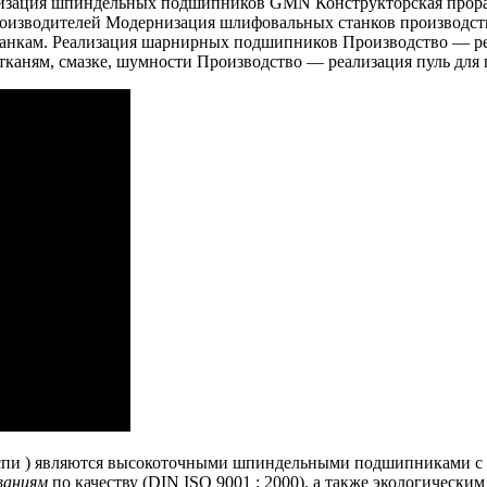
ализация шпиндельных подшипников GMN Конструкторская прор
изводителей Модернизация шлифовальных станков производств
анкам.
Реализация шарнирных подшипников Производство — ре
 тканям, смазке, шумности Производство — реализация пуль дл
 ) являются высокоточными шпиндельными подшипниками с вну
ваниям
по качеству (DIN ISO 9001 : 2000), а также экологически