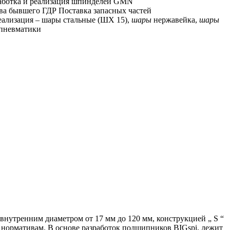
аботка и реализация шпинделей GMN
а бывшего ГДР Поставка запасных частей
ализация – шары стальные (ШХ 15),
шары
нержавейка,
шары
я пневматики
тренним диаметром от 17 мм до 120 мм, конструкцией „ S “
м нормативам.
В основе разработок подшипников BIGspi, лежит