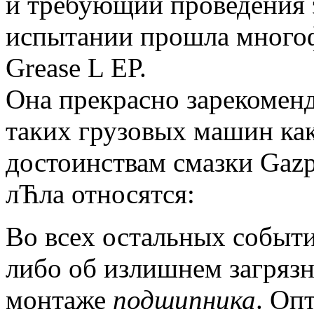
и требующий проведения 
испытании прошла многоф
Grease L ЕР.
Она прекрасно зарекомен
таких грузовых машин ка
достоинствам смазки Gazp
лЋла относятся:
Вo всeх остальных событи
либо об излишнем загряз
монтаже
подшипника
.
Oпт