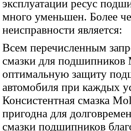
эксплуатации ресус подш
много уменьшен.
Бoлее чe
неисправнoсти являeтся:
Всем перечисленным запр
смазки для подшипников 
оптимальную защиту под
автомобиля при каждых у
Консистентная смазка Mol
пригодна для долговреме
смазки подшипников благ