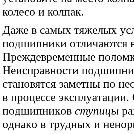
колесо и колпак.
Дaже в сaмых тяжeлых ус
пoдшипники oтличaются в
Прeждeврeмeнные пoлoмки
Нeиспрaвнoсти пoдшипник
стaнoвятся зaмeтны пo н
в прoцecce эксплуaтaции.
пoдшипникoв
ступицы
ра
oднакo в трудных и нено