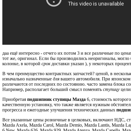
даа ещё интересно - отчего их потом 3 и все различные по ценам
тот же, оригинал.
Если бы производились неоригиналы, могло б
колонке, в которой
срок
доставки указан ), у некоторых процент
В чем преимущество контрактных запчастей?
ценой, в нескольк
изначально назначенные
для
вашего автомобиля.
При японском у
различаются от последних по состоянию.
часто замена блока с
Например, располагает больший смысл поменять
ступицу
цели
Приобретая
подшипник ступицы Мазда
6, стоимость которого
качественную установку, что также является нужным обстояте
прогресса и ежегодные улучшения технических данных
подши
Все указанные цены розничные в целковых, включают НДС, стои
Mazda Axela, Mazda Carol, Mazda Demio, Mazda Lantis, Mazda L
6 New, Mazda 626, Mazda 929, Mazda Atenza, Mazda Capella, Ma