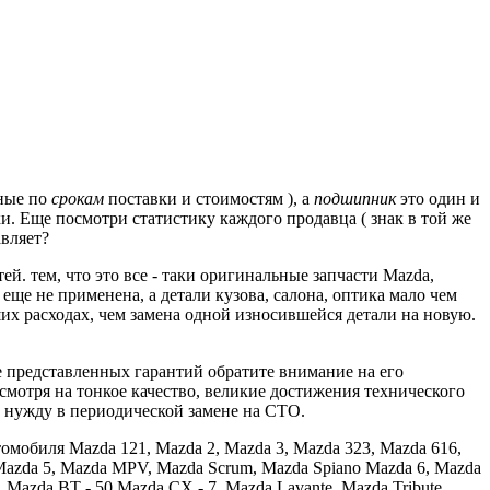
чные по
срокам
поставки и стоимостям ), а
подшипник
это один и
и.
Еще посмотри статистику каждого продавца ( знак в той же
вляет?
тей.
тем, что это все - таки оригинальные запчасти Mazda,
ще не применена, а детали кузова, салона, оптика мало чем
их расходах, чем замена одной износившейся детали на новую.
же представленных гарантий обратите внимание на его
есмотря на тонкое качество, великие достижения технического
 нужду в периодической замене на СТО.
омобиля Mazda 121, Mazda 2, Mazda 3, Mazda 323, Mazda 616,
 Mazda 5, Mazda MPV, Mazda Scrum, Mazda Spiano Mazda 6, Mazda
Mazda BT - 50 Mazda CX - 7, Mazda Lavante, Mazda Tribute