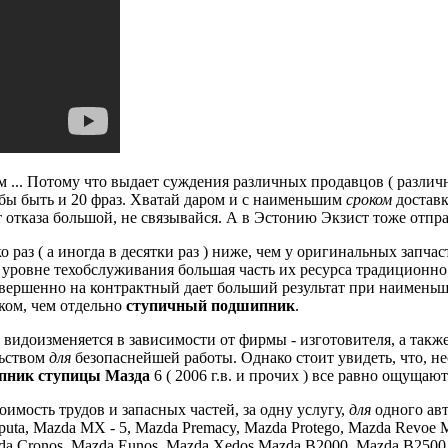
 ...
Потому что выдает суждения различных продавцов ( разли
ы быть и 20 фраз.
Хватай даром и с наименьшим
сроком
доставк
 отказа большой, не связывайся.
А в Эстонию Экзист тоже отпра
о раз ( а иногда в десятки раз ) ниже, чем у оригинальных запчас
ровне техобслуживания большая часть их ресурса традиционно е
овершенно на контрактный дает больший результат при наименьш
ком, чем отдельно
ступичный подшипник
.
 видоизменяется в зависимости от фирмы - изготовителя, а так
льством
для
безопаснейшей работы.
Однако стоит увидеть, что, н
пник ступицы Мазда
6 ( 2006 г.в.
и прочих ) все равно ощущают
мость трудов и запасных частей, за одну услугу,
для
одного авт
aputa, Mazda MX - 5, Mazda Premacy, Mazda Protego, Mazda Revoe
zda Cronos, Mazda Eunos, Mazda Xedos Mazda B2000, Mazda B2500, 