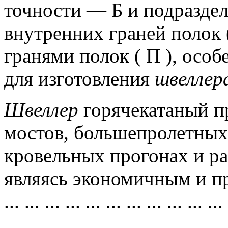
точности — Б и подраздел
внутренних граней полок 
гранями полок ( П ), особе
для изготовления
швеллер
Швеллер
горячекатаный п
мостов, большепролетных 
кровельных прогонах и ра
являясь экономичным и п
...
...
...
...
...
...
...
...
...
...
...
...
...
...