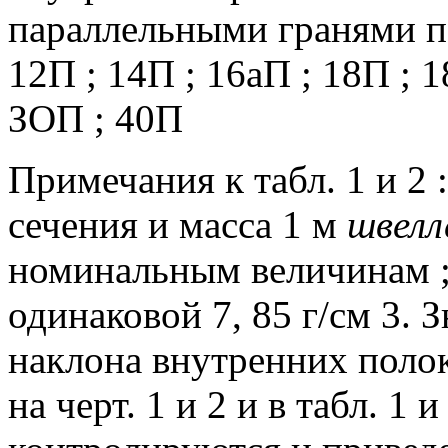
параллельными гранями пол
12П ;
14П ;
16аП ;
18П ;
1
ЗОП ;
40П
Примечания к табл.
1 и 2 :
сечения и масса 1 м
швелл
номинальным величинам 
одинаковой 7, 85 г/см 3.
Зн
наклона внутренних поло
на черт.
1 и 2 и в табл.
1 и 