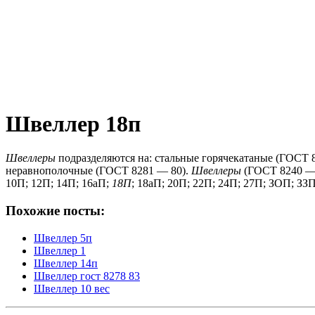
Швеллер 18п
Швеллеры
подразделяются на: стальные горячекатаные (ГОСТ 
неравнополочные (ГОСТ 8281 — 80).
Швеллеры
(ГОСТ 8240 — 8
10П;
12П;
14П;
16аП;
18П
;
18аП;
20П;
22П;
24П;
27П;
ЗОП;
ЗЗП
Похожие посты:
Швеллер 5п
Швеллер 1
Швеллер 14п
Швеллер гост 8278 83
Швеллер 10 вес