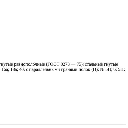
гнутые равнополочные (ГОСТ 8278 — 75);
стальные гнутые
;
16а;
18а;
40. с параллельными гранями полок (П): № 5П;
6, 5П;