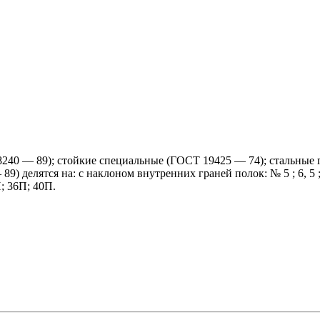
8240 — 89);
стойкие специальные (ГОСТ 19425 — 74);
стальные 
9) делятся на: с наклоном внутренних граней полок: № 5 ;
6, 5 
;
36П;
40П.