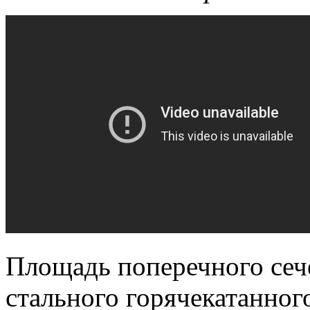
Площадь поперечного сеч
стального горячекатанно