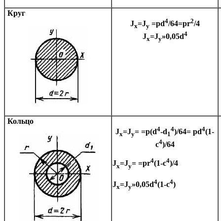
Круг
4
2
J
=J
=
p
d
/64=
p
r
/4
x
y
4
J
=J
»
0,05d
x
y
Кольцо
4
4
4
J
=J
=
=
p(
d
-d
)/64=
p
d
(1-
x
y
1
4
c
)/64
4
4
J
=J
=
=
p
r
(1-c
)/4
x
y
4
4
J
=J
»
0,05d
(1-c
)
x
y