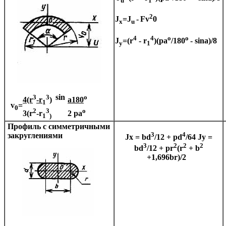
u
1
2
J
=J
-
Fv
0
x
u
4
4
o
o
J
=(r
- r
)(
pa
/180
- sin
a
)/8
y
1
3
3
sin
o
4(r
-r
)
a
180
1
v
=
0
2
3
o
3(r
-r
2
pa
1
)
Профиль с симметричными
3
4
закруглениями
Jx = bd
/12 +
p
d
/64
Jy =
3
2
2
2
bd
/12 +
p
r
(r
+ b
+1,696br)/2