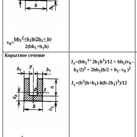
2
bh
+b
h(2h
+ h)
1
1
1
v
=
0
2(bh
+b
h)
1
1
Корытное сечение
3+
3
J
=(bh
2b
h
)/12 + bh
(v
-
x
1
1
1
0
2
2
h
/2)
+ 2hb
(h/2 + h
-
v
)
1
1
1
0
3
3
J
=(b
(h+h
)-h(b-2b
)
)/12
y
1
1