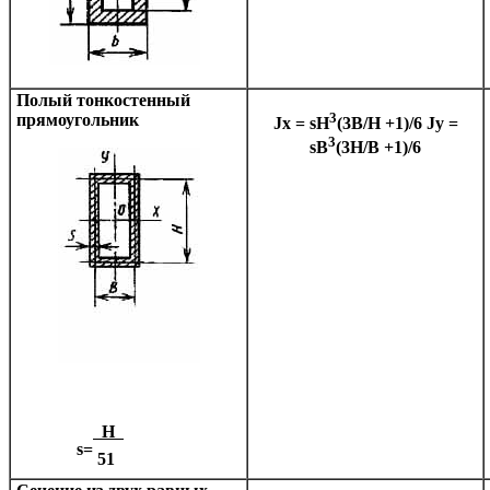
Полый тонкостенный
3
прямоугольник
Jx = sH
(3B/H +1)/6
Jy =
3
sB
(3H/B +1)/6
H
s=
51