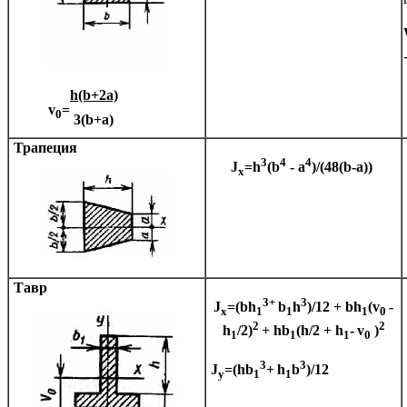
h(b+2a)
v
=
0
3(b+a)
Трапеция
3
4
4
J
=h
(b
- a
)/(48(b-a))
x
Тавр
3+
3
J
=(bh
b
h
)/12 +
bh
(v
-
x
1
1
1
0
2
2
h
/2)
+ hb
(h/2 + h
-
v
)
1
1
1
0
3
3
J
=(hb
+
h
b
)/12
y
1
1