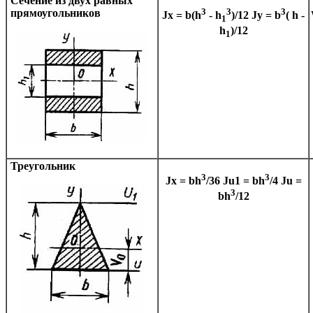
Сечение из двух равных
3
3
3
прямоугольников
Jx = b(h
- h
)/12
Jy = b
( h -
1
h
)/12
1
Треугольник
3
3
Jx = bh
/36
Ju1 = bh
/4
Ju =
3
bh
/12