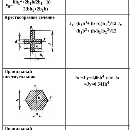
2
bh
+2b
h(2h
+ h)
1
1
1
v
=
0
2(bh
+2b
h)
1
1
Крестообразное сечение
3
3
J
=(b
h
+ (b-b
)h
)/12
J
=
x
1
1
1
x
3
3
(h
b
+ (h-h
)b
)/12
1
1
1
Правильный
4
шестиугольник
Jx =J y=0,06h
или
Jx
4
=Jy=0,541h
Правильный