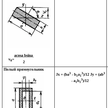
acos
a
bsin
a
v
=
0
2
Полый прямоугольник
3
3
3
Jx = (ba
- b
a
)/12
Jy = (ab
1
1
3
- a
b
)/12
1
1