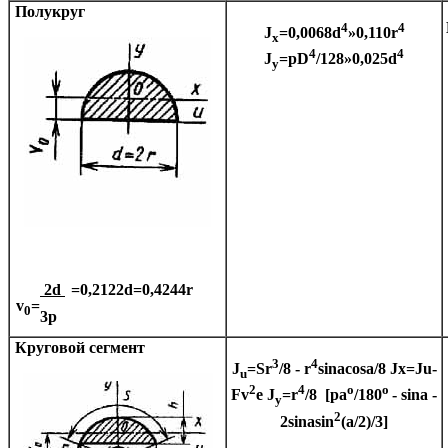
Полукруг
4
4
J
=0,0068d
»
0,110r
x
4
4
J
=
p
D
/128
»
0,025d
y
2d
=0,2122d=0,4244r
v
=
0
3
p
Круговой сегмент
3
4
J
=Sr
/8 - r
sin
a
cos
a
/8
Jx=Ju-
u
2
4
o
o
Fv
e
J
=r
/8 [
pa
/180
- sin
a
-
y
2
2sin
a
sin
(
a
/2)/3]