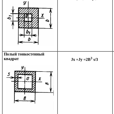
Полый тонкостенный
3
квадрат
Jx =Jy =2B
s/3