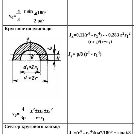
4
r sin
o
a
180
v
=
0
3
o
2
pa
Круговое полукольцо
4
4
2
2
J
=0,11(r
- r
) -
- 0,283 r
r
x
1
1
(r-r
)/(r+r
)
1
1
4
4
J
=
p
/8 (r
- r
)
y
1
4
2
2
r
+rr
+r
1
1
v
=
0
3
p
r+r
1
Сектор кругового кольца
4
4
o
o
J
=(r
- r
)(
pa
/180
+ sin
a
)/8