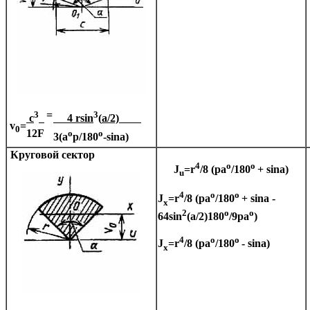
3
=
3
c
4 rsin
(
a
/
2)
v
=
0
12F
o
o
3(
a
p
/180
-sin
a)
Круговой сектор
4
o
o
J
=r
/8 (
pa
/180
+ sin
a
)
u
4
o
o
J
=r
/8 (
pa
/180
+ sin
a
-
x
2
o
o
64sin
(
a
/2)180
/9
pa
)
4
o
o
J
=r
/8 (
pa
/180
- sin
a)
x