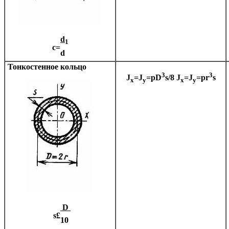
d
1
c=
d
Тонкостенное кольцо
3
3
J
=J
=
p
D
s/8
J
=J
=
p
r
s
x
y
x
y
D
s
£
10