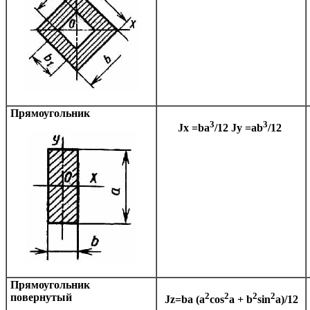
Прямоугольник
3
3
Jx =ba
/12
Jy =ab
/12
Прямоугольник
2
2
2
2
повернутый
Jz=ba (a
cos
a
+ b
sin
a
)/12