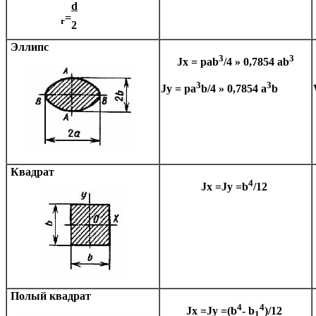
d
=
r
2
Эллипс
3
3
Jx =
p
ab
/4
»
0,7854 ab
3
3
Jy =
p
a
b/4
»
0,7854 a
b
Квадрат
4
Jx =Jy =b
/12
Полый квадрат
4
4
Jx =Jy =(b
- b
)/12
1