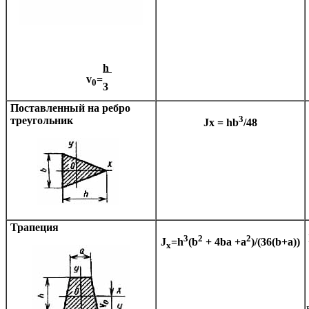
h
v
=
0
3
Поставленный на ребро
3
треугольник
Jx = hb
/48
Трапеция
3
2
2
J
=h
(b
+ 4ba +a
)/(36(b+a))
x