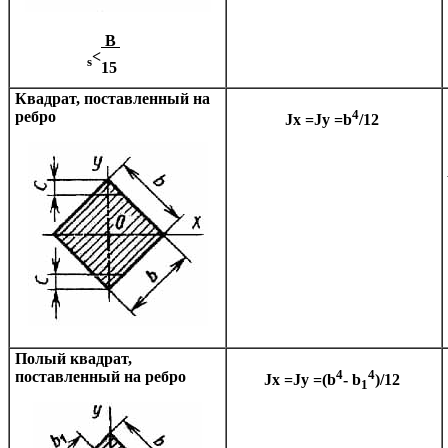
B
<
s
15
Квадрат, поставленный на
4
ребро
Jx =Jy =b
/12
Полый квадрат,
4
4
поставленный на ребро
Jx =Jy =(b
- b
)/12
1