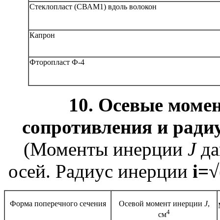
Стеклопласт (СВАМ1) вдоль волокон
Капрон
Фторопласт Ф-4
10. Осевые моме
сопротивления и ради
(Моменты инерции
J
да
осей. Радиус инерции
i=
√
Форма поперечного сечения
Осевой момент инерции
J
,
4
см