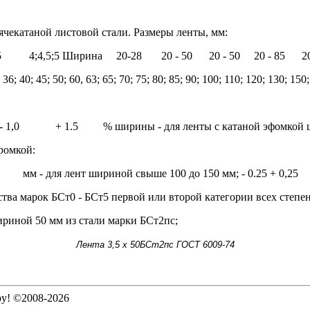
ячекатаной листовой стали.
Размеры ленты, мм:
5 4;4,5;5
Ширина 20-28 20 - 50 20 - 50 20 - 85 20-
 36; 40; 45; 50; 60, 63; 65; 70; 75; 80; 85; 90; 100; 110; 120; 130; 15
- 1,0
+ 1.5
% ширины - для ленты с катаной эфомкой ш
ромкой:
мм - для лент шириной свыше 100 до 150 мм;
- 0.25
+ 0,25
мм
ства марок БСт0 - БСт5 первой или второй категории всех степ
риной 50 мм из стали марки БСт2пс;
Лента 3,5 х 50БСт2пс ГОСТ 6009-74
ру! ©2008-2026