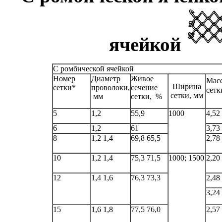
ячейкой
С ромбической ячейкой
Номер
Диаметр
Живое
Масс
Ширина
сетки*
проволоки,
сечение
сетк
сетки,
мм
мм
сетки,
%
5
1,2
55,9
1000
4,52
6
1,2
61
3,73
8
1,2
1,4
69,8
65,5
2,78
10
1,2
1,4
75,3
71,5
1000;
1500
2,20
12
1,4
1,6
76,3
73,3
2,48
3,24
15
1,6
1,8
77,5
76,0
2,57