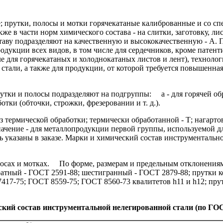
 прутки, полосы и мотки горячекатаные калиброванные и со спе
же в части норм химического состава - на слитки, заготовку, ли
аву подразделяют на качественную и высококачественную - А.
П
дукции всех видов, в том числе для сердечников, кроме патен
е для горячекатаных и холоднокатаных листов и лент), техноло
али, а также для продукции, от которой требуется повышенная;
рутки и полосы подразделяют на подгруппы:
а - для горячей обр
ки (обточки, строжки, фрезеровании и т. д.).
термической обработки; термически обработанной - Т; нагартов
начение - для металлопродукции первой группы, используемой д
ь указаны в заказе. Марки и химический состав инструменталь
сах и мотках.
По форме, размерам и предельным отклонениям 
ратный - ГОСТ 2591-88; шестигранный - ГОСТ 2879-88; прутки 
7417-75; ГОСТ 8559-75; ГОСТ 8560-73 квалитетов h11 и h12; пру
ский состав инструментальной нелегированной стали (по ГОСТ