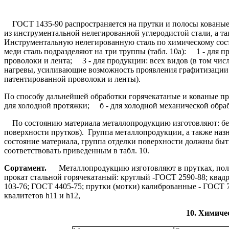
ГОСТ 1435-90 распространяется на прутки и полосы кованые;
из инструментальной нелегированной углеродистой стали, а так
Инструментальную нелегированную сталь по химическому сост
меди сталь подразделяют на три труппы (табл. 10а):
1 - для про
проволоки и лента;
3 - для продукции: всех видов (в том числ
нагревы, усиливающие возможность проявления графитизации ст
патентированной проволоки и ленты).
По способу дальнейшей обработки горячекатаные и кованые п
для холодной протяжки;
б - для холодной механической обработ
По состоянию материала металлопродукцию изготовляют: без 
поверхности прутков). Группа металлопродукции, а также наз
состояние материала, группа отделки поверхности должны быт
соответствовать приведенным в табл. 10.
Сортамент.
Металлопродукцию изготовляют в прутках, поло
прокат стальной горячекатаный: круглый -ГОСТ 2590-88; квад
103-76; ГОСТ 4405-75; прутки (мотки) калиброванные - ГОСТ 
квалитетов h11 и h12,
10. Химиче