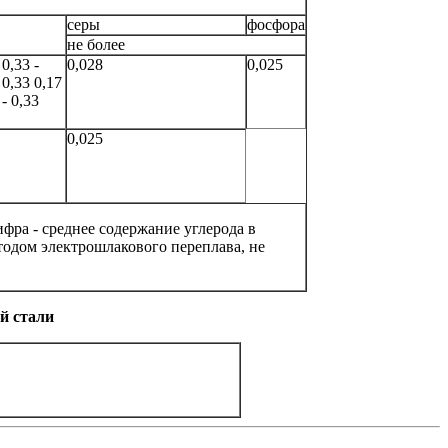
серы
фосфора
не более
0,33 -
0,028
0,025
 0,33
0,17
- 0,33
0,025
ифра - среднее содержание углерода в
тодом электрошлакового переплава, не
й стали