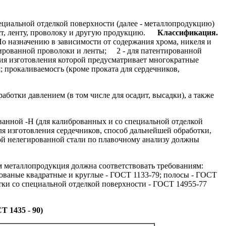
циальной отделкой поверхности (далее - металлопродукцию)
ст, ленту, проволоку и другую продукцию.
Классификация.
о назначению в зависимости от содержания хрома, никеля и
тированной проволоки и ленты;
2 - для патентированной
гия изготовления которой предусматривает многократные
 прокаливаемосгь (кроме проката для сердечников,
аботки давлением (в том числе для осадит, высадки), а также
анной -Н (для калиброванных и со специальной отделкой
ля изготовления сердечников, способ дальнейшей обработки,
ной нелегированной стали по плавочному анализу должны
металлопродукция должна соответствовать требованиям:
кованые квадратные и круглые - ГОСТ 1133-79; полосы - ГОСТ
тки со специальной отделкой поверхности - ГОСТ 14955-77
 1435 - 90)