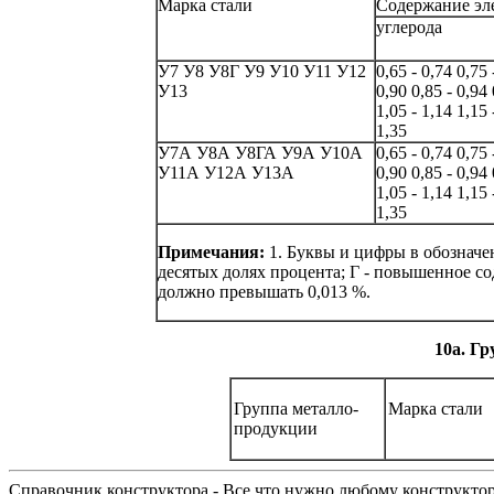
Марка стали
Содержание эл
углерода
У7
У8
У8Г
У9
У10
У11
У12
0,65 - 0,74
0,75 
У13
0,90
0,85 - 0,94
1,05 - 1,14
1,15 
1,35
У7А
У8А
У8ГА
У9А
У10А
0,65 - 0,74
0,75 
У11А
У12А
У13А
0,90
0,85 - 0,94
1,05 - 1,14
1,15 
1,35
Примечания:
1. Буквы и цифры в обозначен
десятых долях процента; Г - повышенное с
должно превышать 0,013 %.
10а. Г
Группа металло-
Марка стали
продукции
Справочник конструктора - Все что нужно любому конструкто