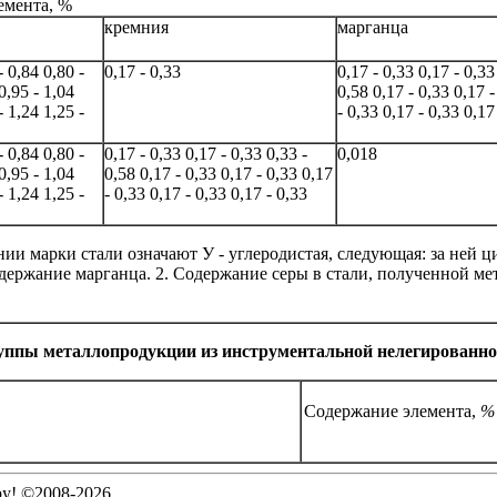
емента, %
кремния
марганца
- 0,84
0,80 -
0,17 - 0,33
0,17 - 0,33
0,17 - 0,33
0,95 - 1,04
0,58
0,17 - 0,33
0,17 -
- 1,24
1,25 -
- 0,33
0,17 - 0,33
0,17 
- 0,84
0,80 -
0,17 - 0,33
0,17 - 0,33
0,33 -
0,018
0,95 - 1,04
0,58
0,17 - 0,33
0,17 - 0,33
0,17
- 1,24
1,25 -
- 0,33
0,17 - 0,33
0,17 - 0,33
ии марки стали означают У - углеродистая, следующая: за ней ц
одержание марганца.
2. Содержание серы в стали, полученной ме
руппы металлопродукции из инструментальной нелегированно
Содержание элемента,
%
ру! ©2008-2026