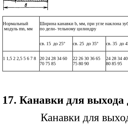
Нормальный
Ширина канавки b, мм,
при угле наклона зу
модуль
mn, мм
по дели-
тельному цилиндру
св. 15
до 25°
св. 25
до 35°
св. 35
до 4
1
1,5
2
2,5
5
6
7
8
20
24
28
34
60
22
26
30
36
65
24
28
34
40
70
75
85
75
80
90
80
85
95
17. Канавки для выхода
Канавки для выхо