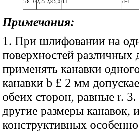
5
8
10
2,25
2,8
5,0
d-1
d+1
Примечания:
1. При шлифовании на од
поверхностей различных 
применять канавки одного
канавки b £ 2 мм допуска
обеих сторон, равные r.
3.
другие размеры канавок, 
конструктивных особенно