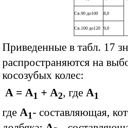
Св.90 до100
8,0
Св.100 до120
9,0
Приведенные в табл. 17 з
распространяются на выб
косозубых колес:
А = A
+ А
, где
A
1
2
1
где
А
- составляющая, ко
1
долбяка;
A
- составляюща