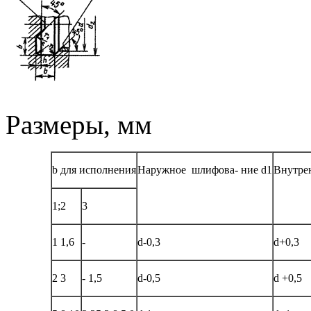
Размеры, мм
b для исполнения
Наружное
шлифова-
ние d1
Внутре
1;2
3
1
1,6
-
d-0,3
d+0,3
2
3
-
1,5
d-0,5
d +0,5