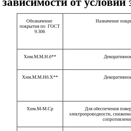
зависимости от условий
Обозначение
Назначение покр
покрытия по
ГОСТ
9.306
Хим.М.М.Н.б**
Декоративно
Хим.М.М.Нб.Х**
Декоративно
Хим.М-М.Ср
Для обеспечения пове
электропроводности, снижени
сопротивлени