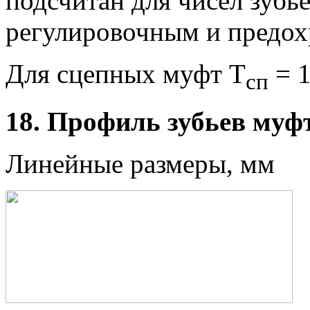
подсчитан для чисел зубь
регулировочным и предох
Для сцепных муфт Т
= 1
сп
18. Профиль зубьев муф
Линейные размеры, мм