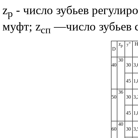
z
- число зубьев регули
р
муфт;
z
—число зубьев 
сп
z
°
y
р
D
30
40
30
3,
45
1,
36
50
30
3,
45
1,
40
60
30
3,