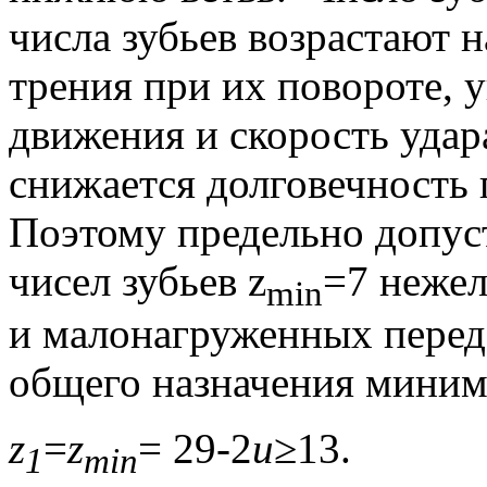
числа зубьев возрастают 
трения при их повороте, 
движения и скорость удар
снижается долговечность 
Поэтому предельно допу
чисел зубьев z
=7 нежел
min
и малонагруженных перед
общего назначения миним
z
=
z
=
29-2
u
≥13.
1
min