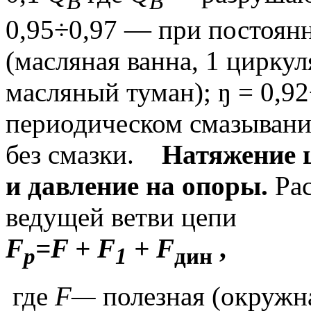
B
B
0,95÷0,97 — при постоян
(масляная ванна, 1 цирку
масляный туман); ŋ = 0,9
периодическом смазывании
без смазки.
Натяжение 
и давление на опоры.
Ра
ведущей ветви цепи
F
=F + F
+ F
, 
p
1
дин
где
F—
полезная (окружн