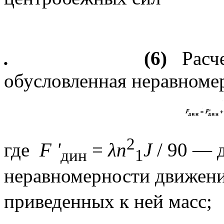
.
(6)
Расчет
обусловленная неравноме
2
где
F
'
=
λn
J
/ 90
— д
дин
1
неравномерности движени
приведенных к ней масс;