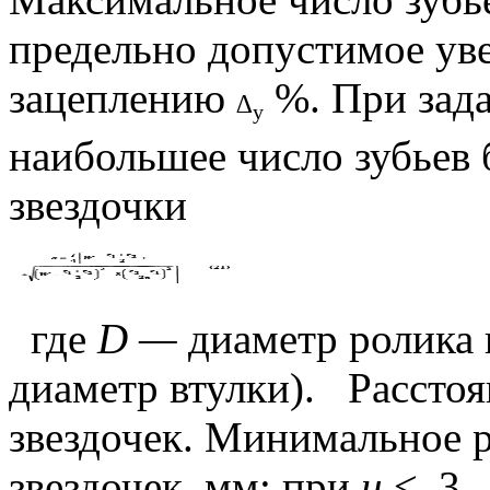
предельно допустимое ув
зацеплению
%. При зад
∆
y
наибольшее число зубьев
звездочки
где
D —
диаметр ролика
диаметр втулки).
Рассто
звездочек. Минимальное 
звездочек, мм: при
u
≤
3