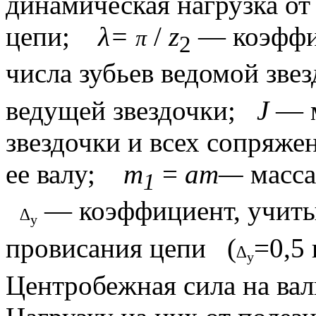
динамическая на
грузка о
цепи;
λ=
/
z
— коэффи
π
2
числа зубьев ведомой звез
ведущей звездочки;
J
— м
звездочки и всех сопряж
ее валу;
m
=
am—
масса
1
— коэффициент, учиты
∆
y
провисания цепи
(
=0,5
∆
y
Центробежная сила на вал