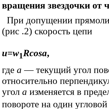
вращения звездочки от 
При допущении прямолин
(рис .2) скорость цепи
u
=
w
Rcosa
,
1
где
а
— текущий угол пово
относительно перпендикул
угол
а
изменяется в пред
повороте на один угловой 