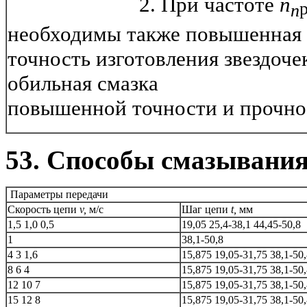
2. При частоте
n
п
необходимы также повышенная
точность изготовления звездоче
обильная смазка
и приме
повышенной точности и прочно
53. Способы смазывания
Параметры передачи
Скорость цепи
v,
м/с
Шаг цепи
t,
мм
1,5
1,0
0,5
19,05
25,4-38,1
44,45-50,8
1
38,1-50,8
4
3
1,6
15,875
19,05-31,75
38,1-50,
8
6
4
15,875
19,05-31,75
38,1-50,
12
10
7
15,875
19,05-31,75
38,1-50,
15
12
8
15,875
19,05-31,75
38,1-50,