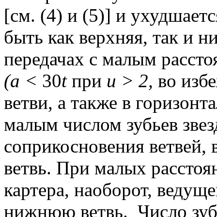
[см. (4) и (5)] и ухудшает
быть как верхняя, так и н
передачах с малым рассто
(а <
30
t
при
u > 2,
во изб
ветви, а также в горизонт
малым числом зубьев звез
соприкосновения ветвей,
ветвь. При малых рассто
картера, наоборот, ведущ
нижнюю ветвь.
Число зуб