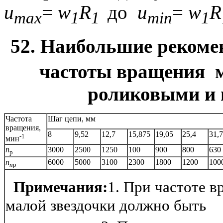
u
=
w
R
до
u
=
w
R
max
1
1
min
1
52. Наибольшие реком
частоты вращения
м
роликовыми и
Частота
Шаг цепи, мм
вращения,
8
9,52
12,7
15,875
19,05
25,4
31,
-1
мин
n
3000
2500
1250
100
900
800
630
р
n
6000
5000
3100
2300
1800
1200
100
п
р
Примечания:
1. При частоте 
малой звездочки должно быть