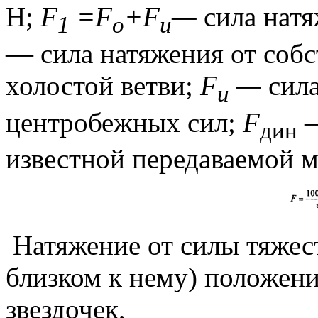
Н;
F
=F
+F
—
сила
натя
1
o
u
— сила натяжения от соб
холостой ветви;
F
—
сил
u
центробежных сил;
F
—
дин
известной передаваемой
Натяжение от силы тяжес
близком к нему) положен
звездочек,