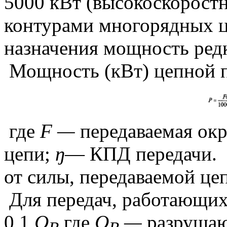
5000 кВт (высокоскорост
контурами многорядных ц
назначения мощность редк
Мощность (кВт) цепной 
где
F —
передаваемая ок
цепи;
ŋ
— КПД передачи.
от силы, передаваемой це
Для передач, работающих
0,1
Q
где
Q
—
разрушаю