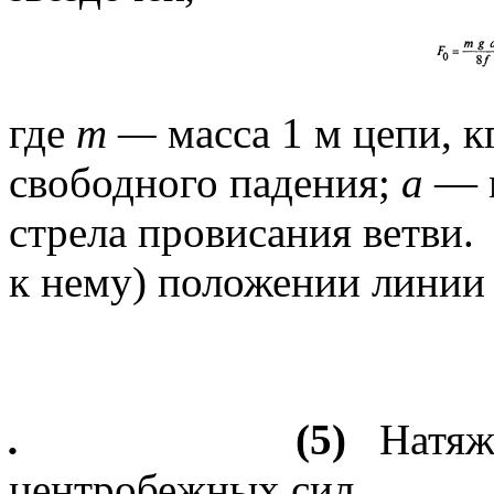
где
m —
масса
1 м цепи, к
свободного падения;
a
— 
стрела провисания ветви.
к нему) положении линии 
.
(5)
Натяж
центробежных сил