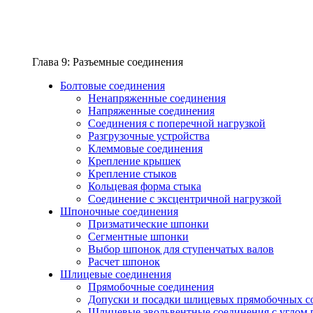
Глава 9: Разъемные соединения
Болтовые соединения
Ненапряженные соединения
Напряженные соединения
Соединения с поперечной нагрузкой
Разгрузочные устройства
Клеммовые соединения
Крепление крышек
Крепление стыков
Кольцевая форма стыка
Соединение с эксцентричной нагрузкой
Шпоночные соединения
Призматические шпонки
Сегментные шпонки
Выбор шпонок для ступенчатых валов
Расчет шпонок
Шлицевые соединения
Прямобочные соединения
Допуски и посадки шлицевых прямобочных с
Шлицевые эвольвентные соединения с углом 