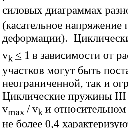
силовых диаграммах раз
(касательное напряжение 
деформации).
Циклически
v
<
1
в зависимости от р
k
участков могут быть пост
неограниченной, так и о
Циклические пружины III 
v
/
v
и относительном
max
k
не более 0,4 характеризу