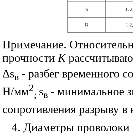
Б
1, 2
В
1,2
Примечание. Относительн
прочности
К
рассчитываю
Δ
s
- разбег временного с
в
2
Н/мм
s
- минимальное з
;
в
сопротивления разрыву в 
4. Диаметры проволоки 