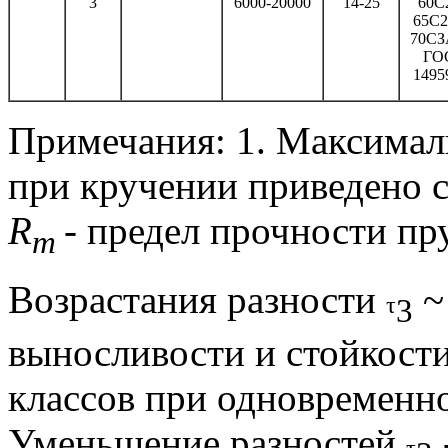
3
6000-20000
14-25
60С
65С2
70СЗ
ГО
1495
Примечания: 1. Максимал
при кручении приведено с
R
-
предел прочности п
m
Возрастания разности
τ
3
выносливости и стойкост
классов при одновременно
Уменьшение разностей
τ