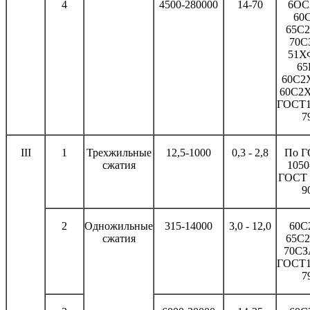
4
4500-280000
14-70
6ОС
60С
65С2
70С
51Х
65
60С2
60С2Х
ГОСТ1
7
III
1
Трехжильные
12,5-1000
0,3 - 2,8
По 
сжатия
1050
ГОСТ 
9
2
Одножильные
315-14000
3,0 - 12,0
60С
сжатия
65С2
70СЗ
ГОСТ1
7