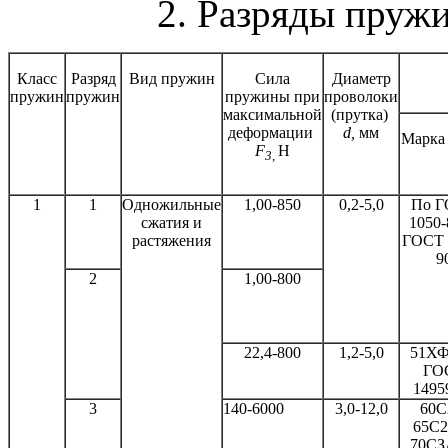
2. Разряды пруж
Класс
Разряд
Вид пружин
Сила
Диаметр
пружин
пружин
пружины при
проволоки
максимальной
(прутка)
деформации
d,
мм
Марка 
F
Н
3,
1
1
Одно
жильные
1,00-850
0,2-5,0
По 
сжатия и
1050-
растяжения
ГОСТ 
9
2
1,00-800
22,4-800
1,2-5,0
51ХФ
ГО
1495
3
140-6000
3,0-12,0
60С
65С2
70СЗ