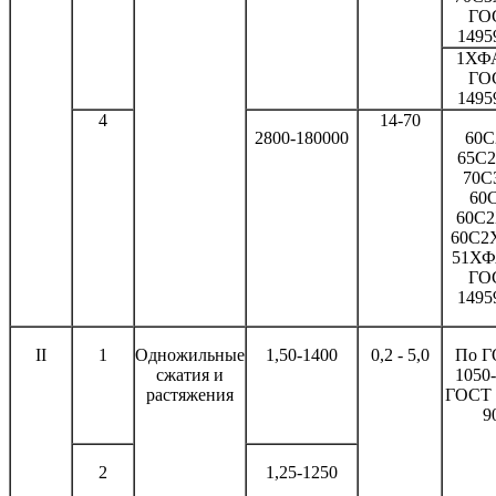
ГО
1495
1ХФ
ГО
1495
4
14-70
2800-180000
60С
65С2
70С
60С
60С2
60С2
51ХФ
ГО
1495
II
1
Одножильные
1,50-1400
0,2 - 5,0
По 
сжатия и
1050-
растяжения
ГОСТ 
9
2
1,25-1250