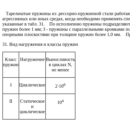
Тарельчатые пружины из .рессорно-пружинной стали работают 
агрессивных или иных средах, когда необходимо применять сп
указанные в табл. 31.
По исполнению пружины подразделяют на
пружин более 1 мм; 3 - пружины с параллельными кромками п
опорными плоскостями при толщине пружин более 1,0 мм.
Пруж
31. Вид нагружения и классы пружин
Класс
Нагружение
Выносливость
пружин
в циклах N,
не менее
I
Циклическое
6
2·10
II
Статическое
4
10
и
циклическое