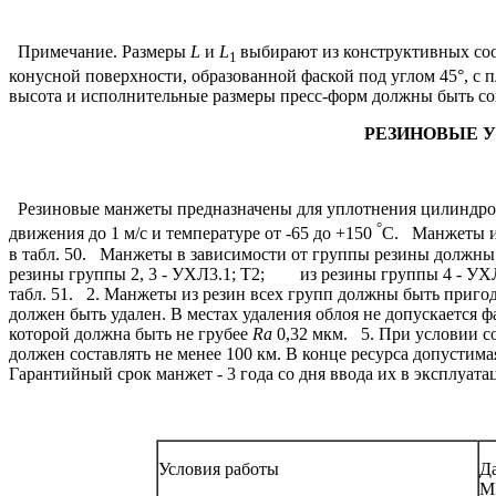
Примечание. Размеры
L
и
L
выбирают из конструктивных со
1
конусной поверхности, образованной фаской под углом 45°, с п
высота и исполнительные размеры пресс-форм должны быть со
РЕЗИНОВЫЕ 
Резиновые манжеты предназначены для уплотнения цилиндров 
°
движения до 1 м/с и температуре от -65 до +150
С.
Манжеты изг
в табл. 50.
Манжеты в зависимости от группы резины должны 
резины группы 2, 3 - УХЛ3.1; Т2;
из резины группы 4 - УХЛ
табл. 51.
2. Манжеты из резин всех групп должны быть пригодны
должен быть удален. В местах удаления облоя не допускается ф
которой должна быть не грубее
Ra
0,32 мкм.
5. При условии соб
должен составлять не менее 100 км. В конце ресурса допустим
Гарантийный срок манжет - 3 года со дня ввода их в эксплуата
Условия работы
Д
М