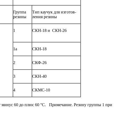
Группа
Тип каучук
для изготов-
резины
ления резины
1
СКН-18 и
СКН-26
1a
СКН-18
2
СКФ-26
3
СКН-40
4
СКМС-10
 минус 60 до плюс 60 °С.
Примечание. Резину группы 1 при