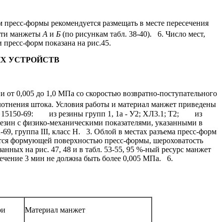
 пресс-формы рекомендуется размещать в месте пересечения
ости манжеты
А
и
Б
(по рисункам табл. 38-40).
6. Число мест,
пресс-форм показана на рис.45.
Х УСТРОЙСТВ
от 0,005 до 1,0 МПа со скоростью возвратно-поступательного
плотнения штока. Условия работы и материал манжет приведены
15150-69:
из резины групп 1, 1a - У2; ХЛ3.1; Т2;
из
езин с физико-механическими показателями, указанными в
, группа III, класс Н.
3. Облой в местах разъема пресс-форм
тся формующей поверхностью пресс-формы, шероховатость
ных на рис. 47, 48 и в табл. 53-55, 95 %-ный ресурс манжет
течение 3 мин не должна быть более 0,005 МПа.
6.
ри
Материал манжет