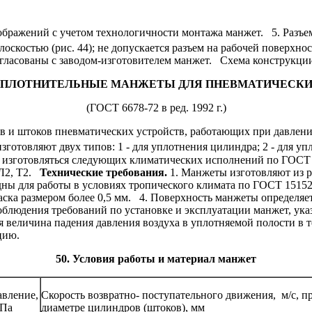
ображений с учетом технологичности монтажа манжет.
5. Разъем
лоскостью (рис. 44); не допускается разъем на рабочей поверхн
гласованы с заводом-изготовителем манжет.
Схема конструкции 
УПЛОТНИТЕЛЬНЫЕ МАНЖЕТЫ ДЛЯ ПНЕВМАТИЧЕСКИ
(ГОСТ 6678-72 в ред. 1992 г.)
и штоков пневматических устройств, работающих при давлении 
отовляют двух типов: 1 - для уплотнения цилиндра; 2 - для у
изготовляться следующих климатических исполнений по ГОСТ 
2, Т2.
Технические требования.
1. Манжеты изготовляют из р
 для работы в условиях тропического климата по ГОСТ 15152-69
аска размером более 0,5 мм.
4. Поверхность манжеты определяе
людения требований по установке и эксплуатации манжет, указан
ая величина падения давления воздуха в уплотняемой полости в 
цию.
50. Условия работы и материал манжет
авление,
Скорость возвратно-
поступательного движения,
м/с, п
Па
диаметре цилиндров (штоков), мм