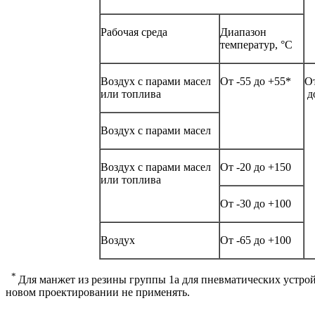
Рабочая среда
Диапазон
температур, °С
Воздух с парами масел
От -55 до +55*
От
или топлива
до
Воздух с парами масел
Воздух с парами масел
От -20 до +150
или топлива
От -30 до +100
Воздух
От -65 до +100
*
Для манжет из резины группы 1а для пневматических устрой
новом проектировании не применять.