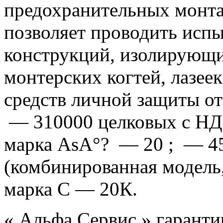
предохранительных монт
позволяет проводить исп
конструкций, изолирующи
монтерских когтей, лазее
средств личной защиты о
— 310000 целковых с НДС 
марка AsA°?
— 20 ;
— 45
(комбинированная модель, 
марка С — 20К.
« Альфа Cервис » гаранти