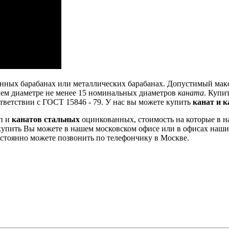
янных барабанах или металлических барабанах.
Допустимый макси
нем диаметре не менее 15 номинальных диаметров
каната
.
Купи
ветствии с ГОСТ 15846 - 79.
У нас вы можете купить
канат и к
оп и
канатов стальных
оцинкованных, стоимость на которые в 
упить Вы можете в нашем московском офисе или в офисах наши
стоянно можете позвонить по телефончику в Москве.