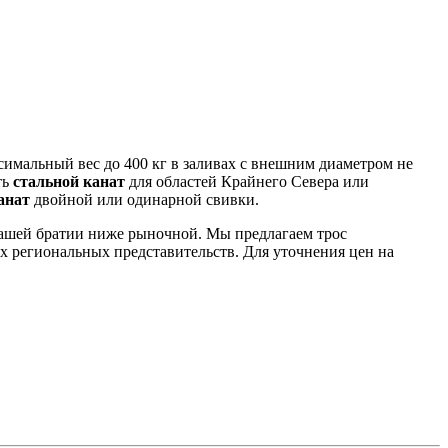
мальный вес до 400 кг в заливах с внешним диаметром не
ть
стальной канат
для областей Крайнего Севера или
анат
двойной или одинарной свивки.
нашей братии ниже рыночной.
Мы предлагаем трос
х региональных представительств.
Для уточнения цен на