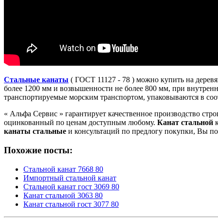
Стальные канаты
( ГОСТ 11127 - 78 ) можно купить на дерев
более 1200 мм и возвышенности не более 800 мм, при внутрен
транспортируемые морским транспортом, упаковываются в соот
« Альфа Cервис » гарантирует качественное производство стр
оцинкованный по ценам доступным любому.
Канат стальной
к
канаты стальные
и консультаций по предлогу покупки, Вы по
Похожие посты:
Стальной канат 7668 80
Импортный стальной канат
Стальной канат гост 3069 80
Канат стальной 3063 80
Канат стальной гост 3077 80