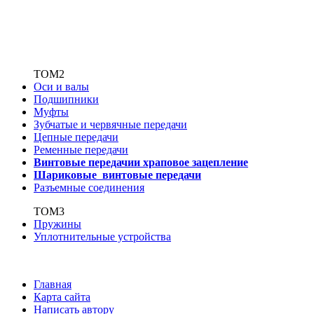
ТОМ2
Оси и валы
Подшипники
Муфты
Зубчатые
и червячные передачи
Цепные передачи
Ременные передачи
Винтовые передачи
и храповое зацепление
Шариковые винтовые
передачи
Разъемные соединения
ТОМ3
Пружины
Уплотнительные устройства
Главная
Карта сайта
Написать автору