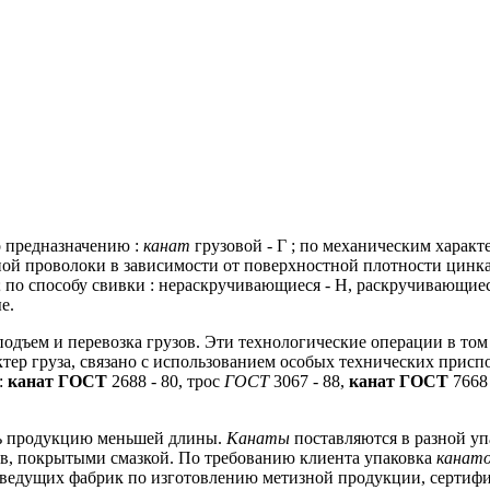
по предназначению :
канат
грузовой - Г ;
по механическим характер
ной проволоки в зависимости от поверхностной плотности цинка 
;
по способу свивки : нераскручивающиеся - Н, раскручивающиес
е.
подъем и перевозка грузов.
Эти технологические операции в том 
ер груза, связано с использованием особых технических присп
:
канат ГОСТ
2688 - 80, трос
ГОСТ
3067 - 88,
канат ГОСТ
7668 
ть продукцию меньшей длины.
Канаты
поставляются в разной упа
ов, покрытыми смазкой.
По требованию клиента упаковка
канат
ведущих фабрик по изготовлению метизной продукции, сертифи