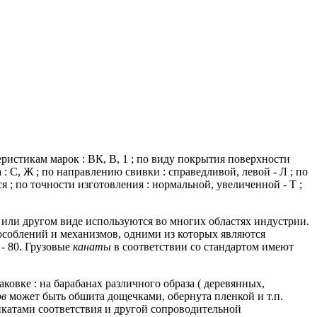
истикам марок : ВК, В, 1 ;
по виду покрытия поверхности
: С, Ж ;
по направлению свивки : справедливой, левой - Л ;
по
я ;
по точности изготовления : нормальной, увеличенной - Т ;
или другом виде используются во многих областях индустрии.
особлений и механизмов, одними из которых являются
- 80.
Грузовые
канаты
в соответствии со стандартом имеют
ковке : на барабанах различного образа ( деревянных,
ов
может быть обшита дощечками, обернута пленкой и т.п.
катами соответствия и другой сопроводительной