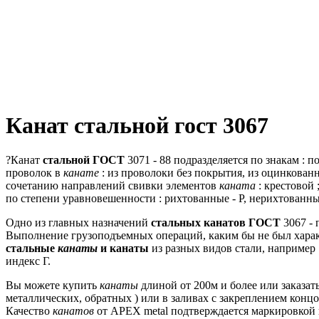
Канат стальной гост 3067
?Канат
стальной ГОСТ
3071 - 88 подразделяется по знакам : 
проволок в
канате
: из проволоки без покрытия, из оцинкован
сочетанию направлений свивки элементов
каната
: крестовой 
по степени уравновешенности : рихтованные - Р, нерихтованны
Одно из главных назначений
стальных канатов ГОСТ
3067 - 
Выполнение грузоподъемных операций, каким бы не был характ
стальные
канаты
и канаты
из разных видов стали, например 
индекс Г.
Вы можете купить
канаты
длиной от 200м и более или заказа
металлических, обратных ) или в заливах с закреплением конц
Качество
канатов
от АРЕХ metal подтверждается маркировкой 