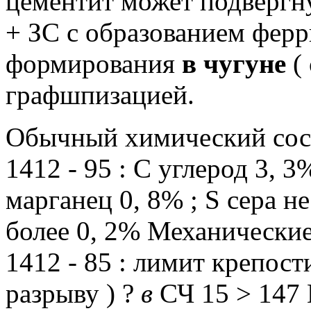
цементит может подвергн
+ ЗС с образованием ферри
формирования
в чугуне
( 
графшпизацией.
Обычный химический сос
1412 - 95 : C углерод 3, 3%
марганец 0, 8% ;
S сера не
более 0, 2% Механически
1412 - 85 : лимит крепос
разрыву ) ?
в
СЧ 15 > 147 