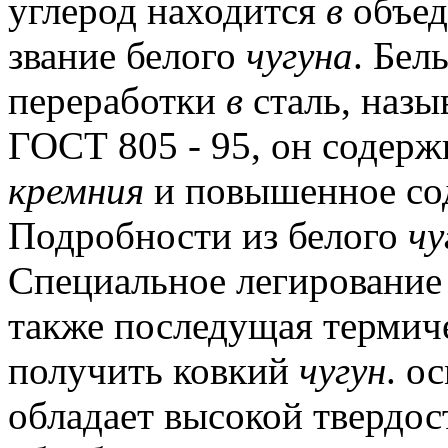
углерод находится
в
объед
звание белого
чугуна
.
Белы
переработки
в
сталь, назы
ГОСТ 805 - 95, он содер
кремния
и повышенное со
Подробности из белого
чу
Специальное легирование 
также последущая термич
получить ковкий
чугун
.
ос
обладает высокой твердос