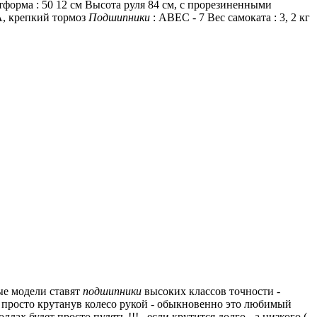
орма : 50 12 см Высота руля 84 см, с прорезиненными
2А, крепкий тормоз
Подшипники
: ABEC - 7 Вес самоката : 3, 2 кг
ые модели ставят
подшипники
высоких классов точности -
, просто крутанув колесо рукой - обыкновенно это любимый
ллах будет просто пулять !!! , если крутится долго
- а низкого (