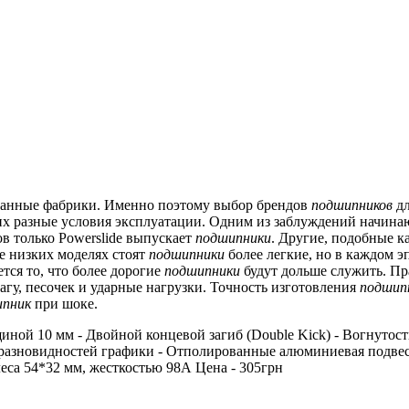
ванные фабрики.
Именно поэтому выбор брендов
подшипников
дл
х разные условия эксплуатации.
Одним из заблуждений начинаю
в только Powerslide выпускает
подшипники
.
Другие, подобные как
е низких моделях стоят
подшипники
более легкие, но в каждом 
ся то, что более дорогие
подшипники
будут дольше служить.
Пра
агу, песочек и ударные нагрузки.
Точность изготовления
подшип
ипник
при шоке.