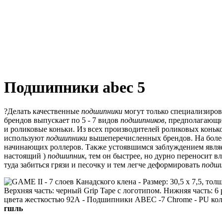
Подшипники abec 5
?Делать качественные
подшипники
могут только специализиро
брендов выпускает по 5 - 7 видов
подшипников
, предполагающи
и роликовые коньки.
Из всех производителей роликовых конько
используют
подшипники
вышеперечисленных брендов.
На боле
начинающих роллеров.
Также устоявшимся заблуждением являет
настоящий )
подшипник
, тем он быстрее, но дурно переносит вл
туда забиться грязи и песочку и тем легче деформировать
подш
гшль