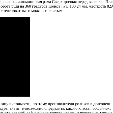
ованная алюминиевая рама Сверхпрочная передняя вилка Платф
орота руля на 360 градусов Колёса : PU 100 24 мм, жесткость 8
я с зеленоватым, темная с синеватым
ницу в стоимости, поэтому производители роликов в драгоценн
дует знать - невозможно определить, какого класса
подшипники
ол, это дорогой
подшипник
высокого класса, и человек на таких ро