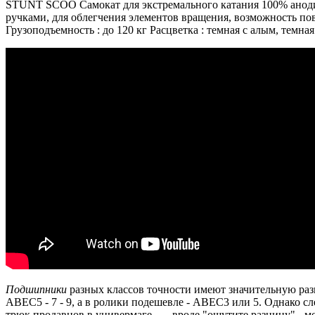
STUNT SCOO Самокат для экстремального катания 100% анодир
ручками, для облегчения элементов вращения, возможность пов
Грузоподъемность : до 120 кг Расцветка : темная с алым, темна
Подшипники
разных классов точности имеют значительную раз
ABEC5 - 7 - 9, а в ролики подешевле - ABEC3 или 5.
Однако сле
трюк продавцов в универмаге - ...
вроде "ощутите разницу" - м