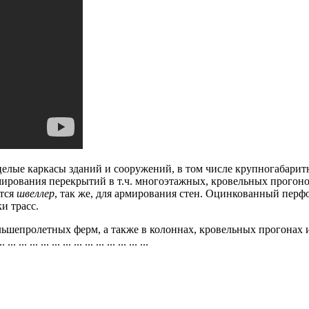
 целые каркасы зданий и сооружений, в том числе крупногабар
ирования перекрытий в т.ч. многоэтажных, кровельных прогоно
тся
швеллер
, так же, для армирования стен.
Оцинкованный перф
и трасс.
ьшепролетных ферм, а также в колоннах, кровельных прогонах 
..
...
...
...
...
...
...
...
...
...
...
...
...
...