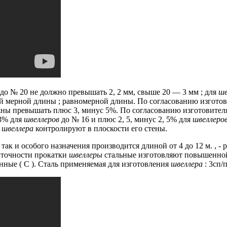
о № 20 не должно превышать 2, 2 мм, свыше 20 — 3 мм ;
для
шв
й мерной длины ;
равномерной длины.
По согласованию изготов
ны превышать плюс 3, минус 5%.
По согласованию изготовителя
3% для
швеллеров
до № 16 и плюс 2, 5, минус 2, 5% для
швеллеро
у
швеллера
контролируют в плоскости его стены.
 так и особого назначения производится длиной от 4 до 12 м.
, -
точности прокатки
швеллеры
стальные изготовляют повышенной 
нные ( С ).
Сталь применяемая для изготовления
швеллера
: 3сп/