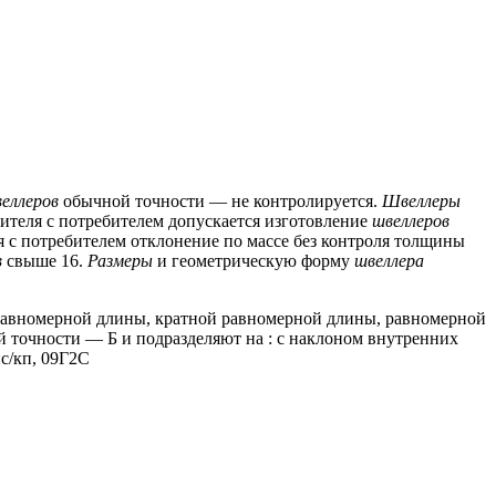
еллеров
обычной точности — не контролируется.
Швеллеры
ителя с потребителем допускается изготовление
швеллеров
 с потребителем отклонение по массе без контроля толщины
в
свыше 16.
Размеры
и геометрическую форму
швеллера
 равномерной длины, кратной равномерной длины, равномерной
точности — Б и подразделяют на : с наклоном внутренних
пс/кп, 09Г2С