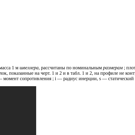
масса 1 м
швеллера
, рассчитаны по номинальным
размерам
;
плот
ок, показанные на черт.
1 и 2 и в табл.
1 и 2, на профиле не кон
 момент сопротивления ;
i — радиус инерции, s — cтатический