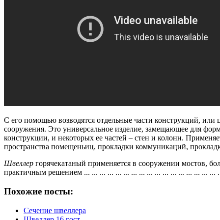
С его помощью возводятся отдельные части конструкций, или
сооружения.
Это универсальное изделие, замещающее для форм
конструкции, и некоторых ее частей – стен и колонн.
Применяе
пространства помещеньиц, прокладки коммуникаций, прокладк
Швеллер
горячекатаный применяется в сооружении мостов, бол
практичным решением ...
...
...
...
...
...
...
...
...
...
...
...
...
...
...
...
...
.
Похожие посты:
Сечение швеллера
Швеллер 16 гост