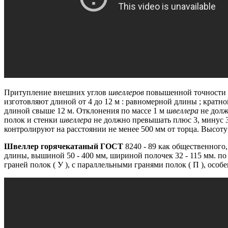
Притупление внешних углов
швеллеров
повышенной точности д
изготовляют длиной от 4 до 12 м : равномерной длины ;
кратно
длиной свыше 12 м.
Отклонения по массе 1 м
швеллера
не долж
полок и стенки
швеллера
не должно превышать плюс 3, минус 
контролируют на расстоянии не менее 500 мм от торца.
Высот
Швеллер горячекатаный ГОСТ
8240 - 89 как общественного,
длины, вышиной 50 - 400 мм, шириной полочек 32 - 115 мм.
по 
граней полок ( У ), с параллельными гранями полок ( П ), особе