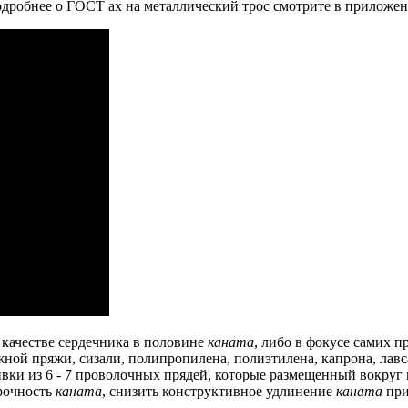
дробнее о ГОСТ ах на металлический трос смотрите в приложен
в качестве сердечника в половине
каната
, либо в фокусе самих п
ной пряжи, сизали, полипропилена, полиэтилена, капрона, лавса
вки из 6 - 7 проволочных прядей, которые размещенный вокруг
прочность
каната
, снизить конструктивное удлинение
каната
при