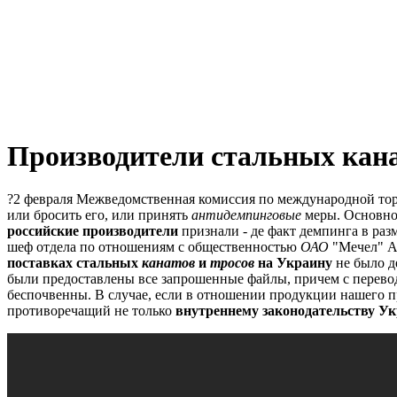
Производители стальных кан
?2 февраля Межведомственная комиссия по международной то
или бросить его, или принять
антидемпинговые
меры.
Основной
российские производители
признали - де факт демпинга в разм
шеф отдела по отношениям с общественностью
ОАО
"Мечел" А
поставках стальных
канатов
и
тросов
на Украину
не было д
были предоставлены все запрошенные файлы, причем с перево
беспочвенны.
В случае, если в отношении продукции нашего 
противоречащий не только
внутреннему законодательству У