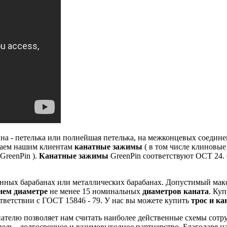
а - петелька или полнейшая петелька, на межконцевых соединен
аем нашим клиентам
канатные зажимы
( в том числе клиновы
GreenPin ).
Канатные зажимы
GreenPin соответствуют ОСТ 24.
янных барабанах или металлических барабанах.
Допустимый макси
нем диаметре
не менее 15 номинальных
диаметров каната
.
Куп
ветствии с ГОСТ 15846 - 79.
У нас вы можете купить
трос и ка
телю позволяет нам считать наиболее действенные схемы сотру
ель - долгосрочное и взаимовыгодное партнерство.
Благодаря н