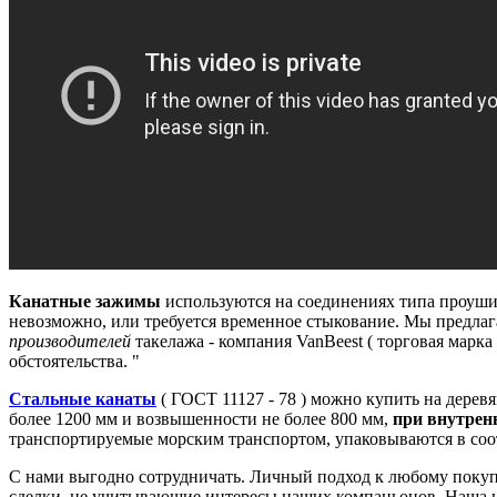
Канатные зажимы
используются на соединениях типа проушин
невозможно, или требуется временное стыкование.
Мы предлаг
производителей
такелажа - компания VanBeest ( торговая марка 
обстоятельства.
"
Стальные канаты
( ГОСТ 11127 - 78 ) можно купить на дерев
более 1200 мм и возвышенности не более 800 мм,
при внутрен
транспортируемые морским транспортом, упаковываются в соот
С нами выгодно сотрудничать.
Личный подход к любому покупа
сделки, не учитывающие интересы наших компаньонов.
Наша ц