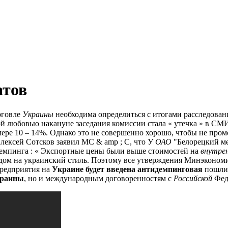
атов
рговле
Украины
необходима определиться с итогами расследован
 любовью накануне заседания комиссии стала « утечка » в С
ере 10 – 14%.
Однако это не совершенно хорошо, чтобы не пром
лексей Сотсков заявил МС & amp ;
C, что У
ОАО
"Белорецкий ме
емпинга : « Экспортные цены были выше стоимостей на
внутре
дом на украинский стиль.
Поэтому все утверждения Минэконо
предприятия на
Украине будет введена антидемпинговая
пошлин
краины
, но и международным договоренностям с
Российской
Фед