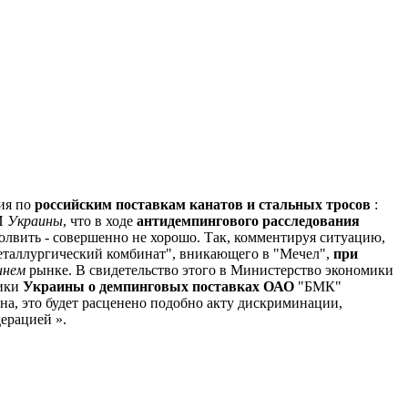
ия по
российским поставкам канатов и стальных тросов
:
МИ
Украины
, что в ходе
антидемпингового расследования
олвить - совершенно не хорошо.
Так, комментируя ситуацию,
таллургический комбинат", вникающего в "Мечел",
при
ннем
рынке.
В свидетельство этого в Министерство экономики
мики
Украины о демпинговых поставках ОАО
"БМК"
а, это будет расценено подобно акту дискриминации,
ерацией ».