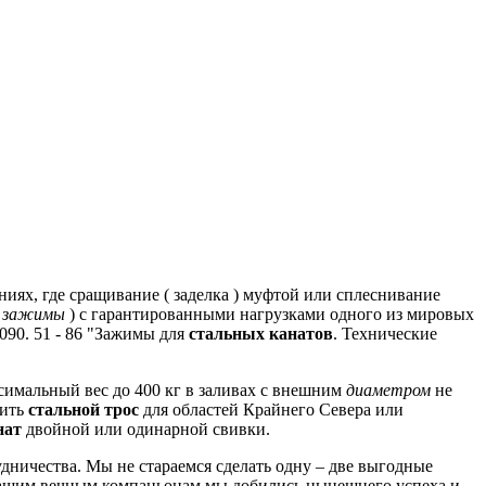
иях, где сращивание ( заделка ) муфтой или сплеснивание
е
зажимы
) с гарантированными нагрузками одного из мировых
090.
51 - 86 "Зажимы для
стальных канатов
.
Технические
мальный вес до 400 кг в заливах с внешним
диаметром
не
ить
стальной трос
для областей Крайнего Севера или
нат
двойной или одинарной свивки.
дничества.
Мы не стараемся сделать одну – две выгодные
ашим вечным компаньонам мы добились нынешнего успеха и