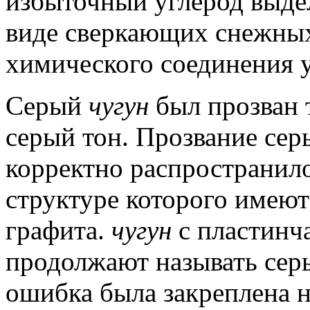
избыточный углерод выделя
виде сверкающих снежны
химического соединения у
Серый
чугун
был прозван 
серый тон.
Прозвание се
корректно распространил
структуре которого имеют
графита.
чугун
с пластинч
продолжают называть се
ошибка была закреплена н