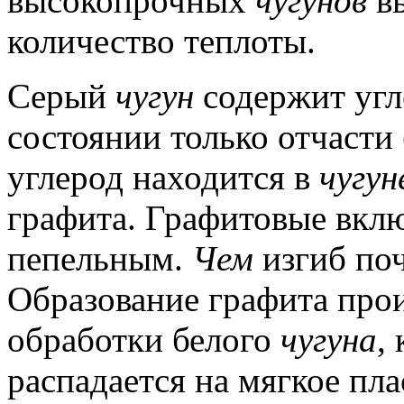
высокопрочных
чугунов
вы
количество теплоты.
Серый
чугун
содержит угл
состоянии только отчасти (
углерод находится в
чугун
графита.
Графитовые вклю
пепельным.
Чем
изгиб по
Образование графита прои
обработки белого
чугуна
,
распадается на мягкое пла