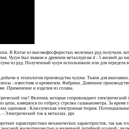
похи.
В Китае из высокофосфористых железных руд получали, кото
лия.
Чугун
был знаком и древним металлургам 4 - 5 жизней до н
угуна
из руд.
Полученный
чугун
использовали или для передела в
добычи и технология производства
чугуна
.
Ткани для выплавки.
юсы - известняк и кремнезем.
Фабрики.
Доменное производст
ме.
Применение и изделия из сплава.
трический ток?
Явления, которые сопровождают электрический т
о цепи, измерялся по отбросу стрелки гальванометра.
За время т
лах одинаков : Классическая электронная теория.
Потенциальный
.
- Электрический ток в металлах.
pps
короткие характеристики механических характеристик, так как 
т высокой жидкотекучестью и маленькой литейной усадкой ;
вклю