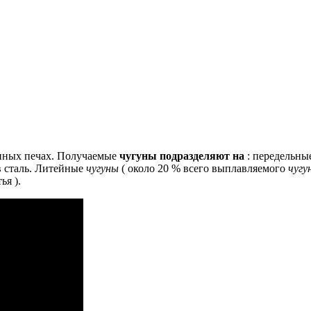
ных печах.
Получаемые
чугуны подразделяют на
: передельные
 сталь.
Литейные
чугуны
( около 20 % всего выплавляемого
чугу
ья ).