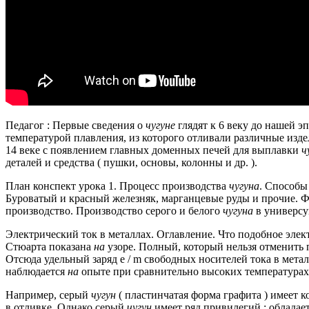
Педагог : Первые сведения о
чугуне
глядят к 6 веку до нашей э
температурой плавления, из которого отливали различные изде
14 веке с появлением главных доменных печей для выплавки
ч
деталей и средства ( пушки, основы, колонны и др. ).
План конспект урока 1.
Процесс производства
чугуна
.
Способы 
Буроватый и красный железняк, марганцевые руды и прочие.
Фл
производство.
Производство серого и белого
чугуна
в универсу
Электрический ток в металлах.
Оглавление.
Что подобное элек
Стюарта показана
на
узоре.
Полный, который нельзя отменить п
Отсюда удельный заряд e / m свободных носителей тока в метал
наблюдается
на
опыте при сравнительно высоких температурах
Например, серый
чугун
( пластинчатая форма графита ) имеет 
в отливке.
Однако серый
чугун
имеет ряд привилегий : обладае