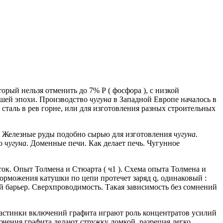
рый нельзя отменить до 7% Р ( фосфора ), с низкой
ашей эпохи.
Производство
чугуна
в Западной Европе началось в
 сталь в рев горне, или для изготовления разных строительных
Железные руды подобно сырью для изготовления
чугуна
.
во
чугуна
.
Доменные печи.
Как делает печь.
Чугунное
ок.
Опыт Толмена и Стюарта ( ч1 ).
Схема опыта Толмена и
орможения катушки по цепи протечет заряд q, одинаковый :
 барьер.
Сверхпроводимость.
Такая зависимость без сомнений
пластинки включений графита играют роль концентратов усилий
чения графита делают стружку ломкой, разрешая легко