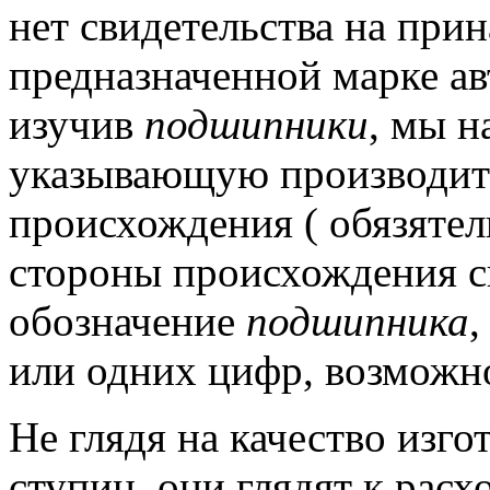
нет свидетельства на при
предназначенной марке ав
изучив
подшипники
, мы н
указывающую производи
происхождения ( обязятел
стороны происхождения ск
обозначение
подшипника
,
или одних цифр, возмож
Не глядя на качество изг
ступиц, они глядят к рас