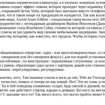
одшипникового
отверстия : одно - или многоповерхностные, со 
смещением или без смещения фокуса ( для последней установки 
 настойчивые ;
по конструкции : неразъемные ( втулочные ;
в осно
ые ( рамок, образующие одно целое с картером, рамой или станин
вания : нерегулируемые, регулируемые.