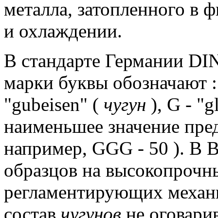
металла, затопленного в 
и охлаждении.
В стандарте Германии DIN 
марки буквы обозначают : G
"gubeisen" (
чугун
), G - "g
наименьшее значение пред
например, GGG - 50 ).
В В
образцов на высокопрочн
регламентирующих механи
состав
чугунов
не оговарив