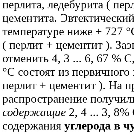
перлита, ледебурита ( пер
цементита.
Эвтектически
температуре ниже + 727 °
( перлит + цементит ).
Заэ
отменить 4, 3 ...
6, 67 % С
°С состоят из первичного 
перлит + цементит ).
На п
распространение получил
содержащие
2, 4 ...
3, 8%
содержания
углерода в ч