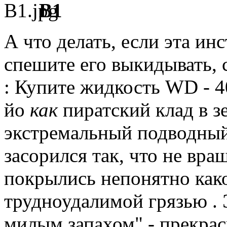
В1
А что делать, если эта ин
спешите его выкидывать,
: Купите жидкость WD - 40
йо
как
пиратский клад в з
экстремальный подводный
засорился так, что не вра
покрылись непонятно как
трудноудалимой грязью .
Э
милым запахом" - прекрас