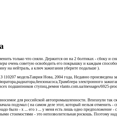
а
менить только что сняли.
Держится он на 2 болтиках - сбоку и сни
лера
очень советую освободить его покрышку и каждым способом 
ину на нейтраль, а ключ зажигания уберите подальше ).
ыносимое для российской автопромышленности.
Впихнули так ск
 сначала подумал ( на самом деле этот, который нельзя отменить 
адо было - х ...
его з ...
у меня есть лишь одно предположение - с
бными стоимостями - это непозволительная роскошь.
Поэтому наде