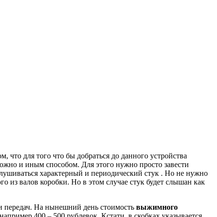
м, что для того что бы добраться до данного устройства
ожно и иным способом.
Для этого нужно просто завести
слушиваться характерный и периодический стук .
Но не нужно
го из валов коробки.
Но в этом случае стук будет слышан как
 передач.
На нынешний день стоимость
выжимного
ю например 400 – 500 рублевок.
Кстати, в скобках указывается