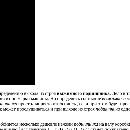
пределению выхода из строя
выжимного подшипника
.
Дело в то
зависит он марки машины.
Но определить состояние
выжимного
м
дшипника
просто-напросто износились , если при этом будет про
ук может прослушиваться и при выходе из строя
подшипника
одно
бойдется несколько дешевле нежели
подшипника
на валу коробки
выжимной
для трактора Т - 150 ( 150.21 .222 ) станет покупател