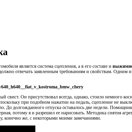
ка
омобиля является система сцепления, а в его составе и
выжимно
 должно отвечать заявленным требованиям и свойствам.
Одним из
w640_h640__fiat_v_kostroma_bmw_chery
ный свист.
Он присутствовал всегда, однако, стоило немного косн
 поскольку при подобном нажатии на педаль, сцепление не выклю
ло.
До долгожданного отпуска оставалось две недели.
Помощников
рная, потому я и разрешил ее нарисовать.
Методика снятия агрега
у, конечно же, с некоторыми моими замечаниями.