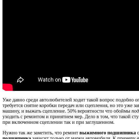
Уже давно среди автолюбителей ходит такой вопрос подобно о
требуется снятие коробки передач или сцепления, но это уже 
машину, и выжать сцепление.
50% вероятности что обоймы
по
уходить с ремонтом и принятием мер.
Дело в том, что такой ст
при включенном сцеплении так и при заглушенном.
Нужно так же заметить, что ремонт
выжимного подшипника
о
подшипника
зависит только от марки автомобиля.
К примеру