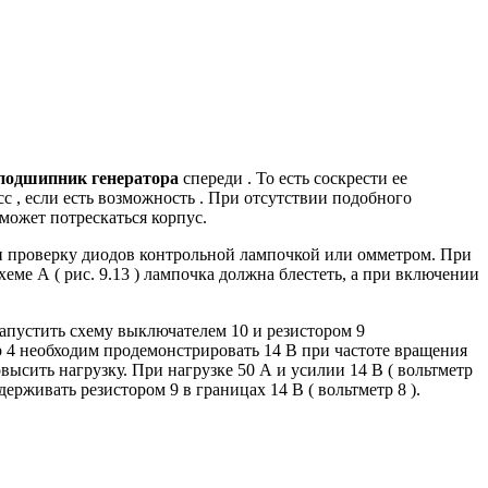
подшипник генератора
спереди .
То есть соскрести ее
с , если есть возможность .
При отсутствии подобного
 может потрескаться корпус.
 проверку диодов контрольной лампочкой или омметром.
При
еме А ( рис.
9.13 ) лампочка должна блестеть, а при включении
апустить схему выключателем 10 и резистором 9
 4 необходим продемонстрировать 14 В при частоте вращения
овысить нагрузку.
При нагрузке 50 А и усилии 14 В ( вольтметр
рживать резистором 9 в границах 14 В ( вольтметр 8 ).