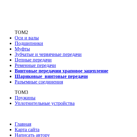
ТОМ2
Оси и валы
Подшипники
Муфты
Зубчатые
и червячные передачи
Цепные передачи
Ременные передачи
Винтовые передачи
и храповое зацепление
Шариковые винтовые
передачи
Разъемные соединения
ТОМ3
Пружины
Уплотнительные устройства
Главная
Карта сайта
Написать автору