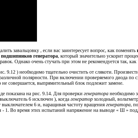
алить завальцовку , если вас заинтересует вопрос, как поменять
к
подшипников генератора
, который значительно ускорит процес
равок.
Однако очень стучать при этом не рекомендуется так, как
ис.
9.12 ) необходимо тщательно очистить от слякоти.
Произвести
 различной полярности.
При включении проверяемого диода по сх
о не совершается, выпрямительный блок подлежит замене.
де показана на рис.
9.14.
Для проверки
генератора
необходимо з
 выключатель 6 исключен ), когда
генератор
холодный, вольтметр
 выключателем 6 и, наращивая частоту вращения
генератора
, п
 - 1.
Во время этих испытаний напряжение на выводе « Ш » подде