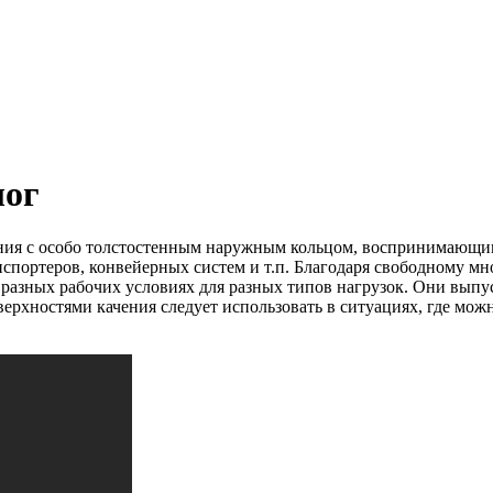
лог
ния с особо толстостенным наружным кольцом, воспринимающим
спортеров, конвейерных систем и т.п.
Благодаря свободному мно
азных рабочих условиях для разных типов нагрузок.
Они выпус
хностями качения следует использовать в ситуациях, где можн