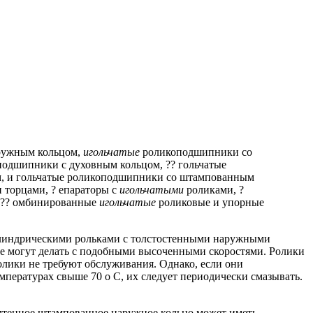
ружным кольцом,
игольчатые
роликоподшипники со
подшипники с духовным кольцом, ?? гольчатые
ем, и гольчатые роликоподшипники со штампованным
торцами, ? епараторы с
игольчатыми
роликами, ?
 ?? омбинированные
игольчатые
роликовые и упорные
линдрическими рольками с толстостенными наружными
е могут делать с подобными высоченными скоростями.
Ролики
олики не требуют обслуживания.
Однако, если они
мпературах свыше 70 о С, их следует периодически смазывать.
мтенное штампованное наружное кольцо может иметь