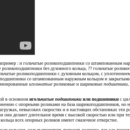
пример : и гольчатые роликоподшипники со штампованным на
роликоподшипники без духовного кольца, ?? гольчатые ролико
гольчатые роликоподшипники с духовным кольцом, с уплотнени
оподшипники со штампованным наружным кольцом и закрытыми 
бинированные
игольчатые
роликовые и шариковые
подшипники
,
ой в основном
игольчатые
подшипники
или подшипники
с ци
внению с опорными роликами на база шарикоподшипников, но н
грузках, невысоких скоростях и в настоящих обстановках эти р
и они делают длительное время с высокой скоростью или при те
е кольца всех опорных роликов имеют смазочное отверстие.
 кольцом, нельзя проверить точность величин, так как тонко