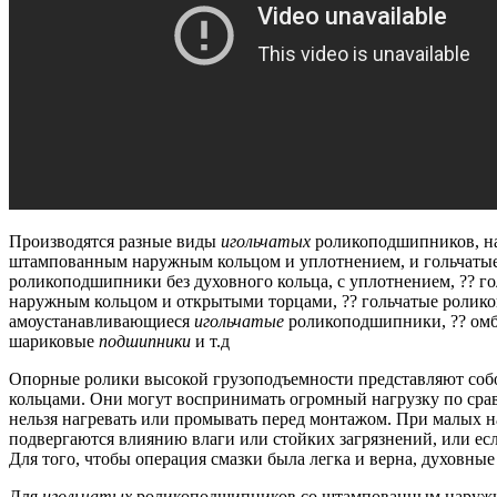
Производятся разные виды
игольчатых
роликоподшипников, на
штампованным наружным кольцом и уплотнением, и гольчатые 
роликоподшипники без духовного кольца, с уплотнением, ?? 
наружным кольцом и открытыми торцами, ?? гольчатые ролик
амоустанавливающиеся
игольчатые
роликоподшипники, ?? ом
шариковые
подшипники
и т.д
Опорные ролики высокой грузоподъемности представляют соб
кольцами.
Они могут воспринимать огромный нагрузку по сра
нельзя нагревать или промывать перед монтажом.
При малых на
подвергаются влиянию влаги или стойких загрязнений, или есл
Для того, чтобы операция смазки была легка и верна, духовны
Для
игольчатых
роликоподшипников со штампованным наружным