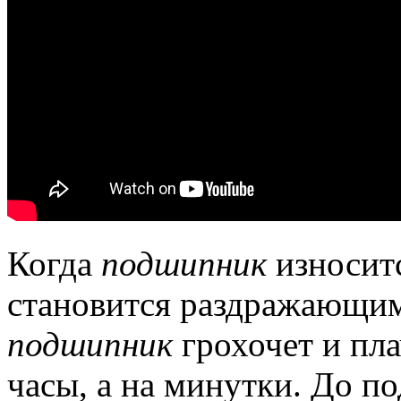
Когда
подшипник
износитс
становится раздражающим
подшипник
грохочет и пла
часы, а на минутки.
До по