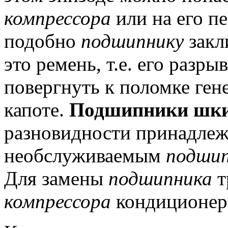
компрессора
или на его п
подобно
подшипнику
закл
это ремень, т.е. его разрыв
повергнуть к поломке ген
капоте.
Подшипники шки
разновидности принадлеж
необслуживаемым
подши
Для замены
подшипника
т
компрессора
кондиционер