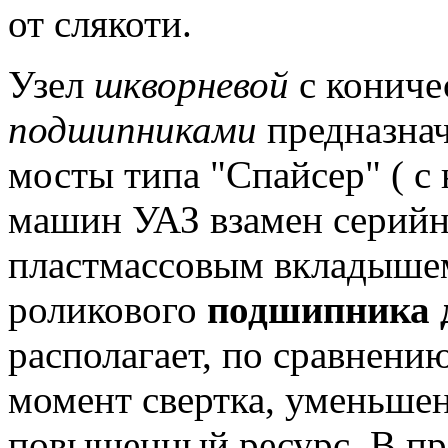
от слякоти.
Узел
шкворневой
с кониче
подшипниками
предназнач
мосты типа "Спайсер" ( с
машин УАЗ взамен серийн
пластмассовым вкладыше
роликового
подшипника 
располагает, по сравнени
момент свертка, уменьше
повышенный ресурс.
В пр